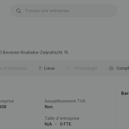
0
Beveren-Kruibeke-Zwijndrecht
re d'entreprise
Lieux
Chronologie
Compt
Bar
reprise
Assujettissement TVA
808
Non
Taille d'entreprise
N/A
0 FTE