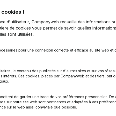
 cookies !
nce d'utilisateur, Companyweb recueille des informations su
tière de cookies
vous permet de savoir quelles informations
es sont utilisées.
tion (Nouvelle Personne Morale, Ouverture Succursale, etc...)
(NL)
écessaires pour une connexion correcte et efficace au site web et g
itaires, le contenu des publicités sur d'autres sites et sur vos rése
s intérêts. Ces cookies, placés par Companyweb et des tiers, ont d
iaux.
el est le numéro d'entreprise de Drumband Schelderood Kallo 
mettent de garder une trace de vos préférences personnelles. De 
ez sur notre site web sont pertinentes et adaptées à vos préférence
nce sur le web aussi conviviale que possible.
uel est l'identifiant PEPPOL de Drumband Schelderood Kallo vz