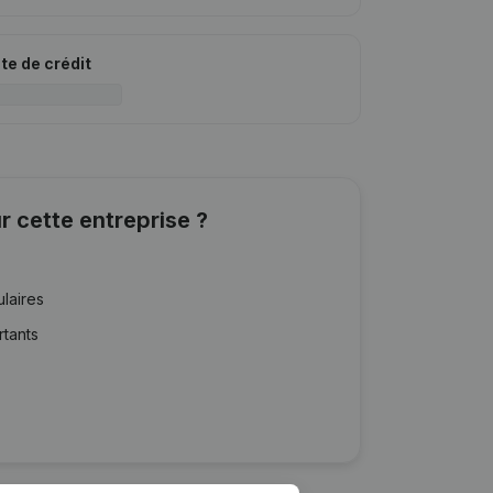
ite de crédit
r cette entreprise ?
ulaires
rtants