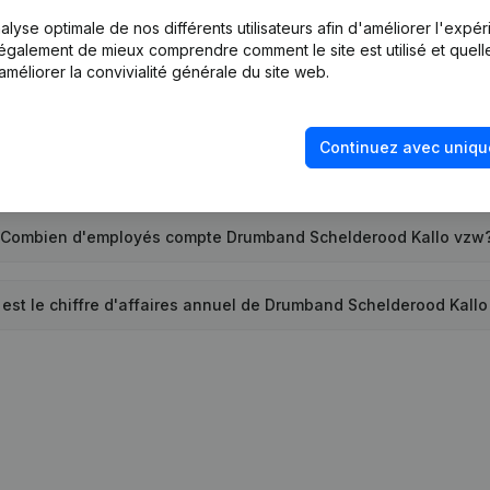
lyse optimale de nos différents utilisateurs afin d'améliorer l'expé
nd la société Drumband Schelderood Kallo vzw a-t-elle été cr
nt également de mieux comprendre comment le site est utilisé et quell
améliorer la convivialité générale du site web.
Quelle est l'adresse de Drumband Schelderood Kallo vzw?
Continuez avec uniqu
 dernière fois que Drumband Schelderood Kallo vzw a déposé 
Combien d'employés compte Drumband Schelderood Kallo vzw
 est le chiffre d'affaires annuel de Drumband Schelderood Kall