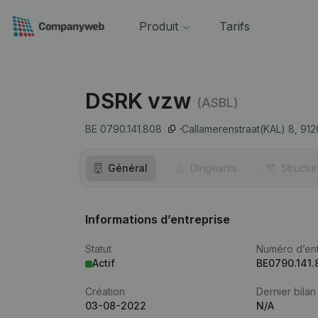
Produit
Tarifs
DSRK vzw
(ASBL)
BE 0790.141.808
Callamerenstraat(KAL) 8,
912
Général
Dirigeants
Structu
Informations d’entreprise
Statut
Numéro d’ent
Actif
BE0790.141.
Création
Dernier bilan
03-08-2022
N/A