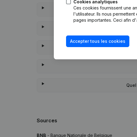
Cookies analytiques
Ces cookies fournissent une ana
Qua
l'utilisateur. Ils nous permette
pages importantes. Ceci afin d'
Accepter tous les cookies
À quand remonte la
Quel
Sources
BNB
- Banque Nationale de Belgique