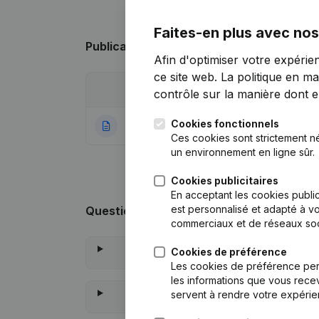
Faites-en plus avec nos
Publications
de DSRK vzw
Afin d'optimiser votre expérie
ce site web.
La politique en ma
Date
Publication
contrôle sur la manière dont ell
Cookies fonctionnels
30-08-2022
Rubrique Constitu
Ces cookies sont strictement n
un environnement en ligne sûr.
Cookies publicitaires
En acceptant les cookies public
est personnalisé et adapté à vo
Questions fréquemment posées
commerciaux et de réseaux soc
Cookies de préférence
Qu
Les cookies de préférence per
les informations que vous recev
servent à rendre votre expérie
Q