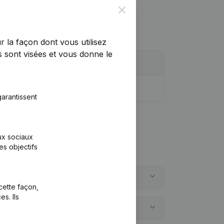
Close
r la façon dont vous utilisez
 sont visées et vous donne le
arantissent
aux sociaux
es objectifs
vzw?
cette façon,
s. Ils
w?