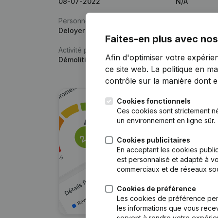
08-07-2022
N/A
Personne physique
Deloyer Olivier
Faites-en plus avec nos
Activité principale
Afin d'optimiser votre expérie
Démolition
ce site web.
La politique en ma
contrôle sur la manière dont ell
Cookies fonctionnels
Ces cookies sont strictement n
un environnement en ligne sûr.
Cookies publicitaires
En acceptant les cookies public
est personnalisé et adapté à vo
commerciaux et de réseaux soc
Cookies de préférence
Les cookies de préférence per
les informations que vous recev
servent à rendre votre expérie