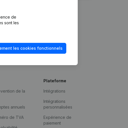
rience de
es sont les
ement les cookies fonctionnels
Plateforme
vention de la
Intégrations
Intégrations
mptes annuels
personnalisées
méro de TVA
Expérience de
paiement
solvabilité