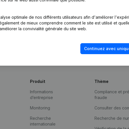
lyse optimale de nos différents utilisateurs afin d'améliorer l'expé
nt également de mieux comprendre comment le site est utilisé et quell
améliorer la convivialité générale du site web.
Continuez avec uniqu
Produit
Thème
Informations
Compliance et pré
d’entreprise
fraude
Monitoring
Consulter des co
Recherche
Recherche de nu
internationale
Vérification de la 