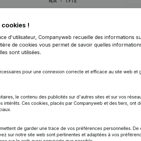
N/A
1 FTE
Lim
 cookies !
nce d'utilisateur, Companyweb recueille des informations su
tière de cookies
vous permet de savoir quelles informations
es sont utilisées.
Vous recherchez plus d’informations su
écessaires pour une connexion correcte et efficace au site web et g
Consulter la santé en un coup d'oeil
Choisissez des informations rapides ou des détails gran
itaires, le contenu des publicités sur d'autres sites et sur vos rése
Recevez des mises à jour sur les développements impo
s intérêts. Ces cookies, placés par Companyweb et des tiers, ont d
iaux.
Essayer gratuitement
Découvrir plus
mettent de garder une trace de vos préférences personnelles. De 
Essai gratuit de 7 jours, aucune carte de crédit requise.
ez sur notre site web sont pertinentes et adaptées à vos préférence
nce sur le web aussi conviviale que possible.