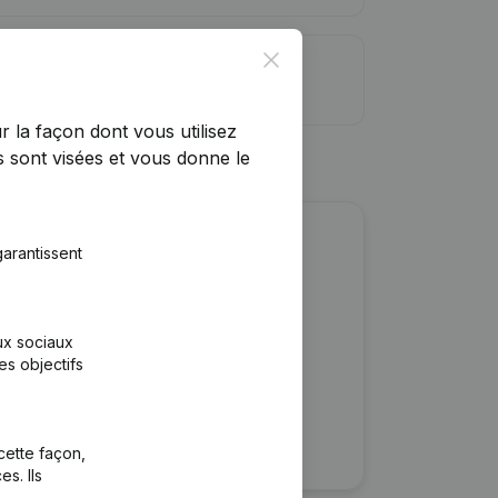
Close
ite de crédit
r la façon dont vous utilisez
 sont visées et vous donne le
r cette entreprise ?
arantissent
ulaires
aux sociaux
rtants
es objectifs
cette façon,
s. Ils