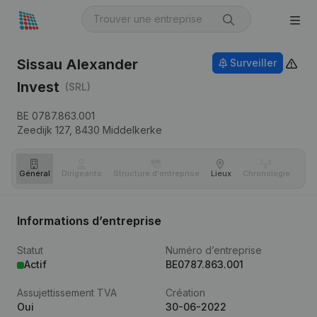
Sissau Alexander
Surveiller
Invest
(SRL)
BE 0787.863.001
Zeedijk 127,
8430
Middelkerke
Général
Dirigeants
Structure d'entreprise
Lieux
Chronologie
Com
Informations d’entreprise
Statut
Numéro d’entreprise
Actif
BE0787.863.001
Assujettissement TVA
Création
Oui
30-06-2022