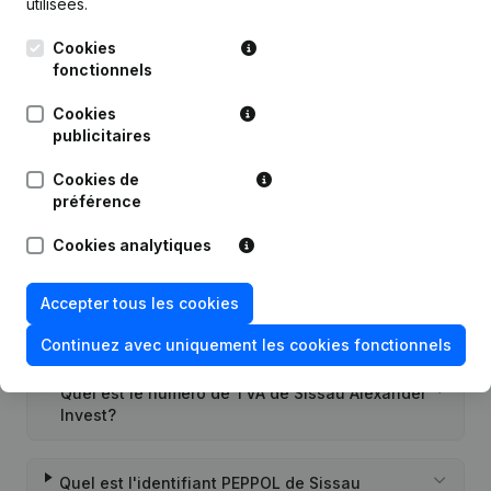
utilisées.
Publications
de Sissau Alexander Invest
Cookies
fonctionnels
Date
Publication
Cookies
publicitaires
Rubrique Constitution (Nouvelle
Cookies de
04-07-2022
Personne Morale, Ouverture
préférence
Succursale, etc...)
(NL)
Cookies analytiques
Accepter tous les cookies
Questions fréquemment posées
Continuez avec uniquement les cookies fonctionnels
Quel est le numéro de TVA de Sissau Alexander
Invest?
Quel est l'identifiant PEPPOL de Sissau