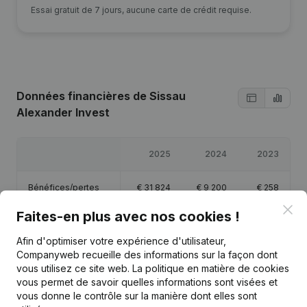
Essai gratuit de 7 jours, aucune carte de crédit requise.
Données financières
de Sissau
Alexander Invest
2025
2024
2023
Bénéfices/pertes
€
31 824
€
9 200
€
258
Clo
Faites-en plus avec nos cookies !
Capitaux propres
€
43 282
€
11 458
€
2 258
Afin d'optimiser votre expérience d'utilisateur,
Companyweb recueille des informations sur la façon dont
Marge brute
€
40 819
€
12 358
€
1 110
vous utilisez ce site web.
La politique en matière de cookies
vous permet de savoir quelles informations sont visées et
vous donne le contrôle sur la manière dont elles sont