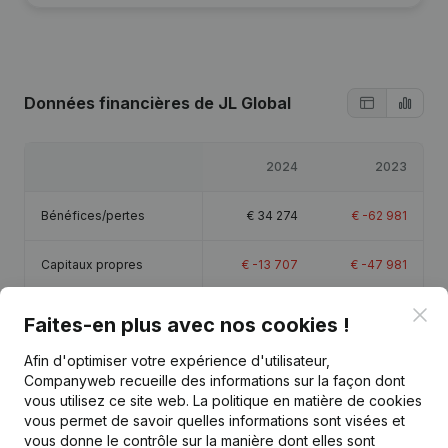
Données financières
de JL Global
2024
2023
Bénéfices/pertes
€
34 274
€
-62 981
Capitaux propres
€
-13 707
€
-47 981
Clo
Marge brute
€
270 192
€
93 651
Faites-en plus avec nos cookies !
Afin d'optimiser votre expérience d'utilisateur,
Personnel
4,3
1,9
Companyweb recueille des informations sur la façon dont
vous utilisez ce site web.
La politique en matière de cookies
vous permet de savoir quelles informations sont visées et
vous donne le contrôle sur la manière dont elles sont