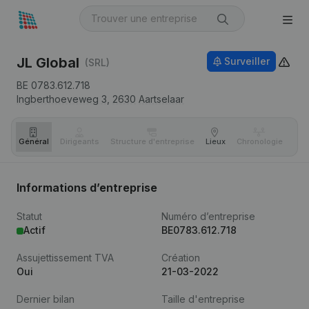
JL Global
Surveiller
(SRL)
BE 0783.612.718
Ingberthoeveweg 3,
2630
Aartselaar
Général
Dirigeants
Structure d'entreprise
Lieux
Chronologie
Com
Informations d’entreprise
Statut
Numéro d’entreprise
Actif
BE0783.612.718
Assujettissement TVA
Création
Oui
21-03-2022
Dernier bilan
Taille d'entreprise