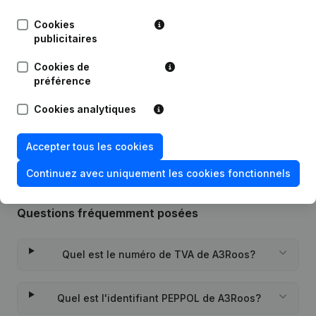
Cookies
Publications
de A3Roos
publicitaires
Cookies de
Date
Publication
préférence
Rubrique Constitution (Nouvelle
Cookies analytiques
27-12-2021
Personne Morale, Ouverture
Succursale, etc...)
(NL)
Accepter tous les cookies
Continuez avec uniquement les cookies fonctionnels
Questions fréquemment posées
Quel est le numéro de TVA de A3Roos?
Quel est l'identifiant PEPPOL de A3Roos?