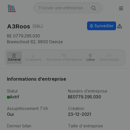
A3Roos
Surveiller
(SRL)
BE 0779.295.030
Breeschoot 62,
9800
Deinze
Général
Dirigeants
Structure d'entreprise
Lieux
Chronologie
Com
Informations d’entreprise
Statut
Numéro d’entreprise
Actif
BE0779.295.030
Assujettissement TVA
Création
Oui
23-12-2021
Dernier bilan
Taille d'entreprise