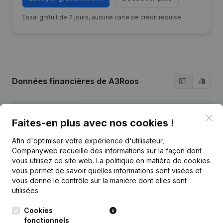
Essai gratuit de 7 jours, aucune carte de crédit requise.
Données financières
de A3Roos
2025
2024
2023
20
Clo
Faites-en plus avec nos cookies !
Bénéfices/pertes
€
73 647
€
75 607
€
72 330
€
46 
Afin d'optimiser votre expérience d'utilisateur,
Companyweb recueille des informations sur la façon dont
vous utilisez ce site web.
La politique en matière de cookies
Capitaux propres
€
273 382
€
199 735
€
124 128
€
51 
vous permet de savoir quelles informations sont visées et
vous donne le contrôle sur la manière dont elles sont
Marge brute
€
93 093
€
96 134
€
92 984
€
61 
utilisées.
Cookies
fonctionnels