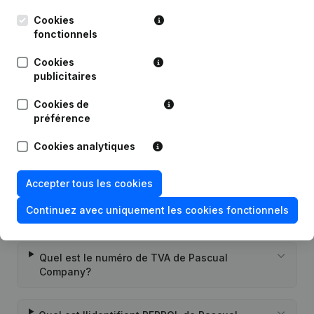
Publications
de Pascual Company
Cookies
fonctionnels
Date
Publication
Cookies
publicitaires
10-12-2025
Siège Social - Capital - Actions
(NL)
Cookies de
Rubrique Constitution (Nouvelle
préférence
27-12-2021
Personne Morale, Ouverture
Succursale, etc...)
(NL)
Cookies analytiques
Accepter tous les cookies
Continuez avec uniquement les cookies fonctionnels
Questions fréquemment posées
Quel est le numéro de TVA de Pascual
Company?