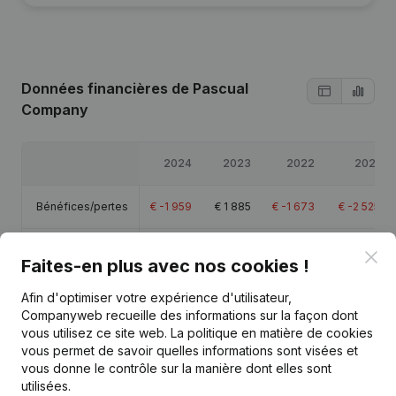
Données financières
de Pascual
Company
2024
2023
2022
2021
Bénéfices/pertes
€
-1 959
€
1 885
€
-1 673
€
-2 525
Capitaux propres
€
-1 772
€
187
€
-1 698
€
-25
Clo
Faites-en plus avec nos cookies !
Marge brute
€
1 351
€
4 223
€
662
€
-2 086
Afin d'optimiser votre expérience d'utilisateur,
Companyweb recueille des informations sur la façon dont
vous utilisez ce site web.
La politique en matière de cookies
vous permet de savoir quelles informations sont visées et
vous donne le contrôle sur la manière dont elles sont
utilisées.