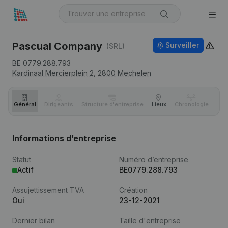
Pascual Company
Surveiller
(SRL)
BE 0779.288.793
Kardinaal Mercierplein 2,
2800
Mechelen
Général
Dirigeants
Structure d'entreprise
Lieux
Chronologie
Com
Informations d’entreprise
Statut
Numéro d’entreprise
Actif
BE0779.288.793
Assujettissement TVA
Création
Oui
23-12-2021
Dernier bilan
Taille d'entreprise