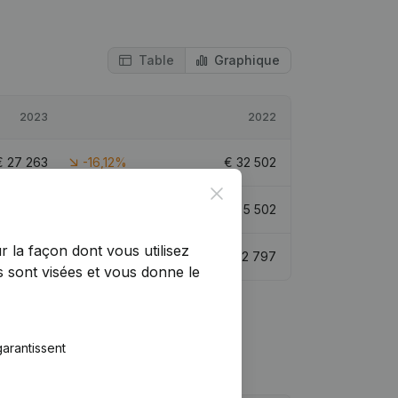
Table
Graphique
2023
2022
€
27 263
-16,12%
€
32 502
Close
€
32 765
495,51%
€
5 502
r la façon dont vous utilisez
€
35 800
-16,35%
€
42 797
 sont visées et vous donne le
arantissent