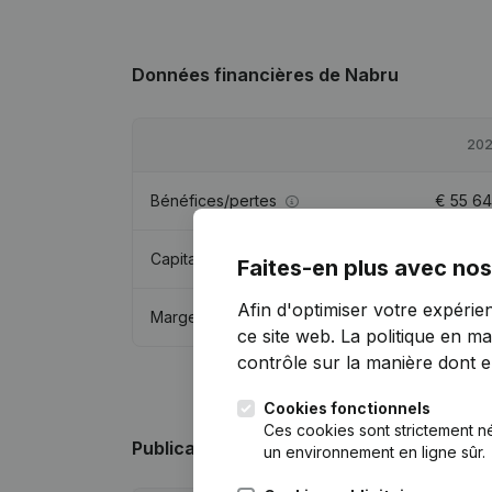
Données financières
de Nabru
20
Bénéfices/pertes
€
55 6
Capitaux propres
€
79 7
Faites-en plus avec nos
Afin d'optimiser votre expérie
Marge brute
€
73 0
ce site web.
La politique en ma
contrôle sur la manière dont ell
Cookies fonctionnels
Ces cookies sont strictement n
Publications
de Nabru
un environnement en ligne sûr.