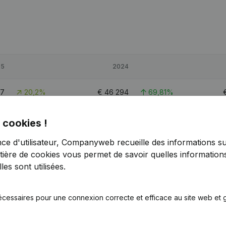
25
2024
47
20,2%
€
46 294
69,81%
06
0,82%
€
79 059
141,29%
 cookies !
nce d'utilisateur, Companyweb recueille des informations su
39
20,63%
€
60 547
69,13%
tière de cookies
vous permet de savoir quelles informations
es sont utilisées.
écessaires pour une connexion correcte et efficace au site web et g