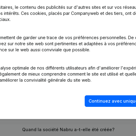
itaires, le contenu des publicités sur d'autres sites et sur vos rése
s intérêts. Ces cookies, placés par Companyweb et des tiers, ont d
iaux.
mettent de garder une trace de vos préférences personnelles. De 
tion (Nouvelle Personne Morale, Ouverture Succursale, etc...)
(NL)
ez sur notre site web sont pertinentes et adaptées à vos préférence
nce sur le web aussi conviviale que possible.
lyse optimale de nos différents utilisateurs afin d'améliorer l'expé
nt également de mieux comprendre comment le site est utilisé et quell
améliorer la convivialité générale du site web.
Quel est le numéro de TVA de Nabru?
Continuez avec uniqu
Quel est l'identifiant PEPPOL de Nabru?
Quand la société Nabru a-t-elle été créée?