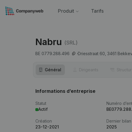
Produit
Tarifs
Nabru
(SRL)
BE 0779.288.496
Driesstraat 60,
3461
Bekkev
Général
Dirigeants
Structu
Informations d’entreprise
Statut
Numéro d’ent
Actif
BE0779.288
Création
Dernier bilan
23-12-2021
2025