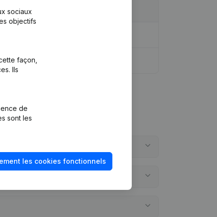
aux sociaux
es objectifs
cette façon,
s. Ils
rience de
es sont les
ement les cookies fonctionnels