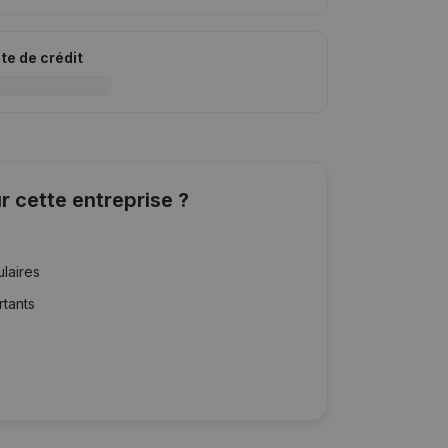
ite de crédit
r cette entreprise ?
ulaires
rtants