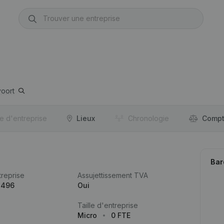
oort
re d'entreprise
Lieux
Chronologie
Compt
Bar
reprise
Assujettissement TVA
.496
Oui
Taille d'entreprise
Micro
0 FTE