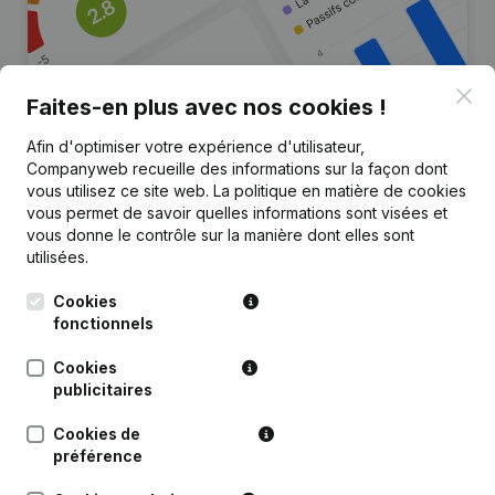
Clo
Faites-en plus avec nos cookies !
Afin d'optimiser votre expérience d'utilisateur,
Companyweb recueille des informations sur la façon dont
Vous recherchez plus
vous utilisez ce site web.
La politique en matière de cookies
d’informations sur cette entreprise
vous permet de savoir quelles informations sont visées et
?
vous donne le contrôle sur la manière dont elles sont
utilisées.
Consulter la santé en un coup d'oeil
Cookies
Choisissez des informations rapides ou des détails
fonctionnels
granulaires
Cookies
Recevez des mises à jour sur les développements
publicitaires
importants
Cookies de
Essayer gratuitement
Découvrir plus
préférence
Essai gratuit de 7 jours, aucune carte de crédit requise.