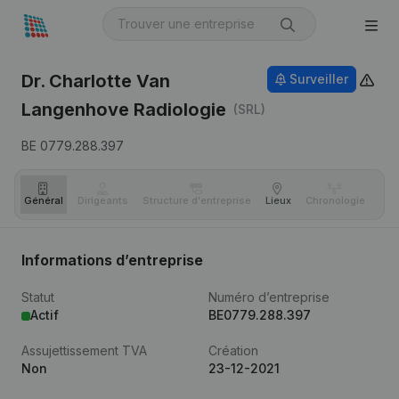
Dr. Charlotte Van
Surveiller
Langenhove Radiologie
(SRL)
BE 0779.288.397
Général
Dirigeants
Structure d'entreprise
Lieux
Chronologie
Com
Informations d’entreprise
Statut
Numéro d’entreprise
Actif
BE0779.288.397
Assujettissement TVA
Création
Non
23-12-2021