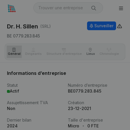
Dr. H. Sillen
Surveiller
(SRL)
BE 0779.283.845
Général
Dirigeants
Structure d'entreprise
Lieux
Chronologie
Com
Informations d’entreprise
Statut
Numéro d’entreprise
Actif
BE0779.283.845
Assujettissement TVA
Création
Non
23-12-2021
Dernier bilan
Taille d'entreprise
2024
Micro
0 FTE