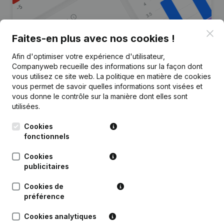
Clo
Faites-en plus avec nos cookies !
Afin d'optimiser votre expérience d'utilisateur,
Vous recherchez plus
Companyweb recueille des informations sur la façon dont
d’informations sur cette entreprise
vous utilisez ce site web.
La politique en matière de cookies
?
vous permet de savoir quelles informations sont visées et
vous donne le contrôle sur la manière dont elles sont
utilisées.
Consulter la santé en un coup d'oeil
Choisissez des informations rapides ou des détails
Cookies
granulaires
fonctionnels
Recevez des mises à jour sur les développements
Cookies
importants
publicitaires
Essayer gratuitement
Découvrir plus
Cookies de
préférence
Essai gratuit de 7 jours, aucune carte de crédit requise.
Cookies analytiques