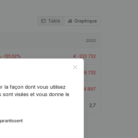
Table
Graphique
2022
-131,02%
€
-233 732
Close
-258,69%
€
-208 732
r la façon dont vous utilisez
> 1000%
€
-24 897
 sont visées et vous donne le
2,7
arantissent