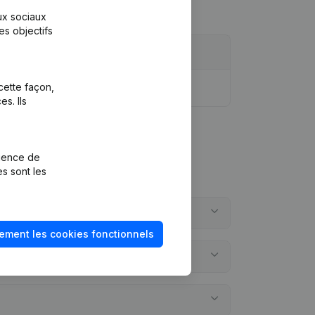
aux sociaux
es objectifs
cette façon,
s. Ils
rience de
es sont les
ement les cookies fonctionnels