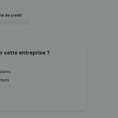
ite de crédit
r cette entreprise ?
ulaires
rtants