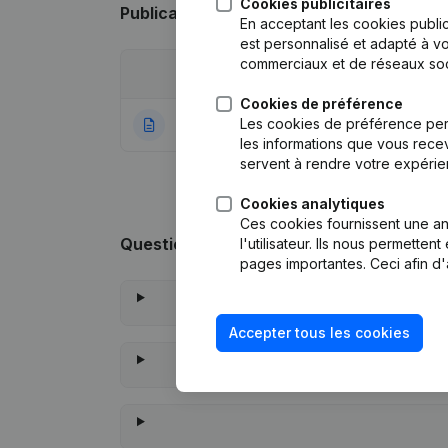
Cookies publicitaires
Publications
de Meever Infra Services
En acceptant les cookies public
est personnalisé et adapté à vo
commerciaux et de réseaux soc
Date
Publication
Cookies de préférence
Les cookies de préférence per
27-12-2021
Rubrique Constitu
les informations que vous recev
servent à rendre votre expérie
Cookies analytiques
Ces cookies fournissent une ana
Questions fréquemment posées
l'utilisateur. Ils nous permette
pages importantes. Ceci afin d'
Accepter tous les cookies