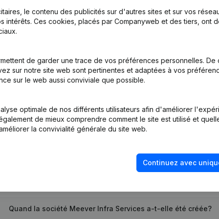
itaires, le contenu des publicités sur d'autres sites et sur vos rése
s intérêts. Ces cookies, placés par Companyweb et des tiers, ont d
iaux.
mettent de garder une trace de vos préférences personnelles. De 
tion (Nouvelle Personne Morale, Ouverture Succursale, etc...)
(NL)
ez sur notre site web sont pertinentes et adaptées à vos préférence
nce sur le web aussi conviviale que possible.
lyse optimale de nos différents utilisateurs afin d'améliorer l'expé
nt également de mieux comprendre comment le site est utilisé et quell
améliorer la convivialité générale du site web.
Quel est le numéro de TVA de Meever Infra Services?
Continuez avec uniqu
Quel est l'identifiant PEPPOL de Meever Infra Services?
Quand la société Meever Infra Services a-t-elle été créée?