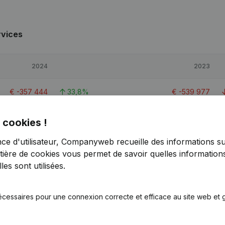
rvices
2024
2023
€
-357 444
33,8%
€
-539 977
€
-1 106 153
-47,74%
€
-748 710
 cookies !
nce d'utilisateur, Companyweb recueille des informations su
€
172 119
-26,33%
€
233 630
tière de cookies
vous permet de savoir quelles informations
es sont utilisées.
7,8
8,7
écessaires pour une connexion correcte et efficace au site web et g