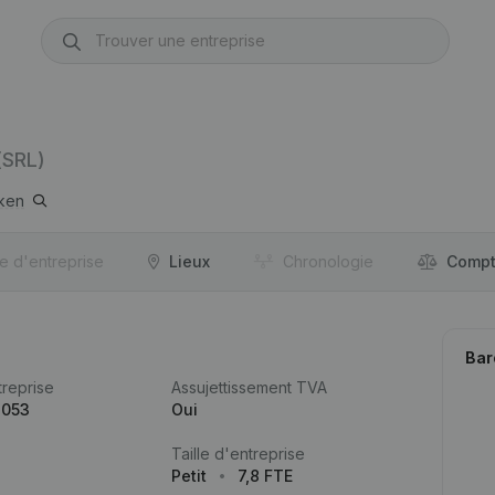
(SRL)
ken
re d'entreprise
Lieux
Chronologie
Compt
Bar
reprise
Assujettissement TVA
.053
Oui
Taille d'entreprise
Petit
7,8 FTE