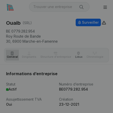
Ouaib
Surveiller
(SRL)
BE 0779.282.954
Roy Route de Bande
30,
6900
Marche-en-Famenne
Général
Dirigeants
Structure d'entreprise
Lieux
Chronologie
Com
Informations d’entreprise
Statut
Numéro d’entreprise
Actif
BE0779.282.954
Assujettissement TVA
Création
Oui
23-12-2021