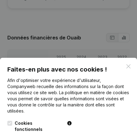
Données financières
de Ouaib
2025
2024
2023
2022
Clo
Faites-en plus avec nos cookies !
Bénéfices/pertes
€
4 400
€
336
€
584
€
1 111
Afin d'optimiser votre expérience d'utilisateur,
Companyweb recueille des informations sur la façon dont
Capitaux propres
€
12 431
€
8 031
€
7 694
€
7 111
vous utilisez ce site web.
La politique en matière de cookies
vous permet de savoir quelles informations sont visées et
Marge brute
€
8 269
€
1 525
€
994
€
1 855
vous donne le contrôle sur la manière dont elles sont
utilisées.
Cookies
fonctionnels