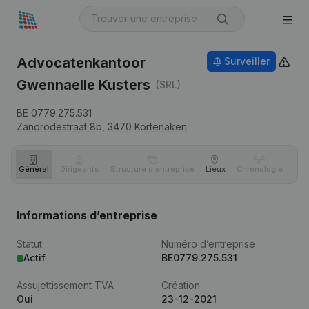
Advocatenkantoor
Surveiller
Gwennaelle Kusters
(SRL)
BE 0779.275.531
Zandrodestraat 8b,
3470
Kortenaken
Général
Dirigeants
Structure d'entreprise
Lieux
Chronologie
Com
Informations d’entreprise
Statut
Numéro d’entreprise
Actif
BE0779.275.531
Assujettissement TVA
Création
Oui
23-12-2021