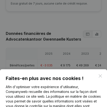
Essai gratuit de 7 jours, aucune carte de crédit requise.
Données financières
de
Advocatenkantoor Gwennaelle Kusters
2025
2024
2023
2022
Bénéfices/pertes
€
-3 035
€
9 175
€
49 269
€
24 413
Clo
Capitaux propres
€
14 921
€
82 956
€
73 782
€
24 513
Faites-en plus avec nos cookies !
Afin d'optimiser votre expérience d'utilisateur,
Marge brute
€
-1 730
€
12 828
€
66 900
€
33 584
Companyweb recueille des informations sur la façon dont
vous utilisez ce site web.
La politique en matière de cookies
vous permet de savoir quelles informations sont visées et
vous donne le contrôle sur la manière dont elles sont