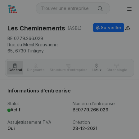
Les Cheminements
Surveiller
(ASBL)
BE 0779.266.029
Rue du Menil Breuvanne
65,
6730
Tintigny
Général
Dirigeants
Structure d'entreprise
Lieux
Chronologie
Com
Informations d’entreprise
Statut
Numéro d’entreprise
Actif
BE0779.266.029
Assujettissement TVA
Création
Oui
23-12-2021