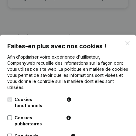
Publications
de Les Cheminements
Clo
Faites-en plus avec nos cookies !
Date
Publication
Afin d'optimiser votre expérience d'utilisateur,
Companyweb recueille des informations sur la façon dont
vous utilisez ce site web.
La politique en matière de cookies
Demissions, Nominations - Statuts
23-07-2025
(Traduction, Coordination, Autres
vous permet de savoir quelles informations sont visées et
Modifications, …)
vous donne le contrôle sur la manière dont elles sont
utilisées.
Rubrique Constitution (Nouvelle
Cookies
27-12-2021
Personne Morale, Ouverture
Succursale, etc...)
fonctionnels
Cookies
publicitaires
Cookies de