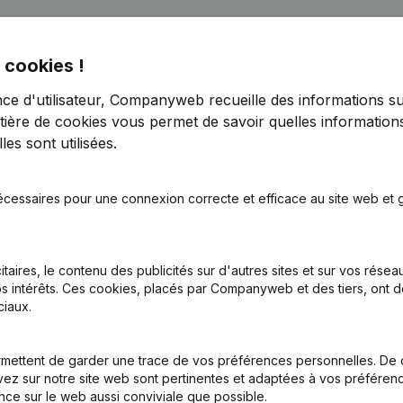
 cookies !
nce d'utilisateur, Companyweb recueille des informations su
tière de cookies
vous permet de savoir quelles informations
es sont utilisées.
écessaires pour une connexion correcte et efficace au site web et g
tion (Nouvelle Personne Morale, Ouverture Succursale, etc...)
(NL)
itaires, le contenu des publicités sur d'autres sites et sur vos rése
s intérêts. Ces cookies, placés par Companyweb et des tiers, ont d
iaux.
mettent de garder une trace de vos préférences personnelles. De 
Quel est le numéro de TVA de Run the Road?
ez sur notre site web sont pertinentes et adaptées à vos préférence
nce sur le web aussi conviviale que possible.