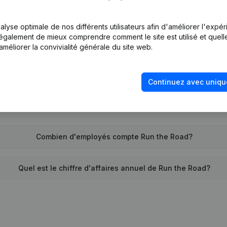
Quel est l'identifiant PEPPOL de Run the Road?
lyse optimale de nos différents utilisateurs afin d'améliorer l'expé
nt également de mieux comprendre comment le site est utilisé et quell
Quand la société Run the Road a-t-elle été créée?
améliorer la convivialité générale du site web.
Quelle est l'adresse de Run the Road?
Continuez avec uniqu
emonte la dernière fois que Run the Road a déposé des compte
Combien d'employés compte Run the Road?
Quel est le chiffre d'affaires annuel de Run the Road?