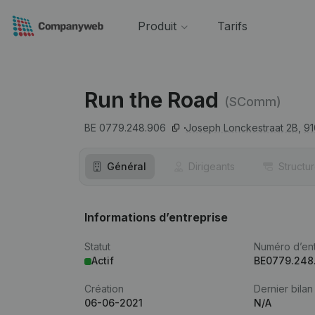
Produit
Tarifs
Run the Road
(SComm)
BE 0779.248.906
Joseph Lonckestraat 2B,
91
Général
Dirigeants
Structu
Informations d’entreprise
Statut
Numéro d’ent
Actif
BE0779.248
Création
Dernier bilan
06-06-2021
N/A