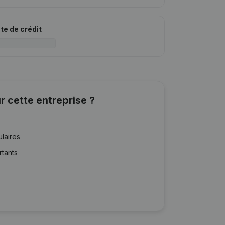
ite de crédit
r cette entreprise ?
ulaires
rtants