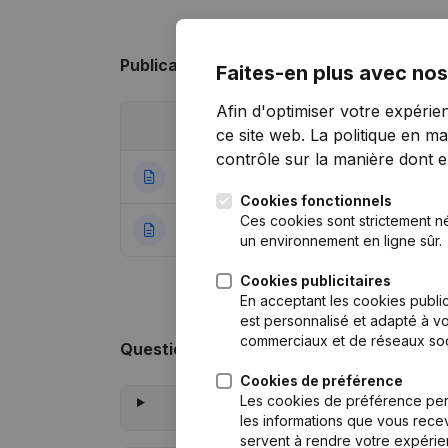
Publications
de Run the Road
Faites-en plus avec nos
Afin d'optimiser votre expérie
Date
Publication
ce site web.
La politique en ma
contrôle sur la manière dont ell
05-10-2022
Siège Social
(NL)
Cookies fonctionnels
Ces cookies sont strictement n
24-12-2021
Rubrique Constitu
un environnement en ligne sûr.
Cookies publicitaires
En acceptant les cookies public
est personnalisé et adapté à vo
commerciaux et de réseaux soc
Questions fréquemment posées
Cookies de préférence
Les cookies de préférence per
les informations que vous recev
servent à rendre votre expérie