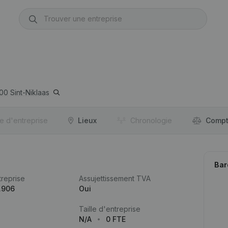
00
Sint-Niklaas
re d'entreprise
Lieux
Chronologie
Compt
Bar
reprise
Assujettissement TVA
.906
Oui
Taille d'entreprise
N/A
0 FTE