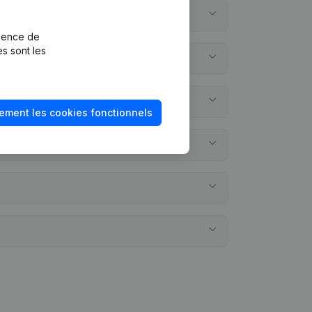
rience de
es sont les
ement les cookies fonctionnels
s annuels?