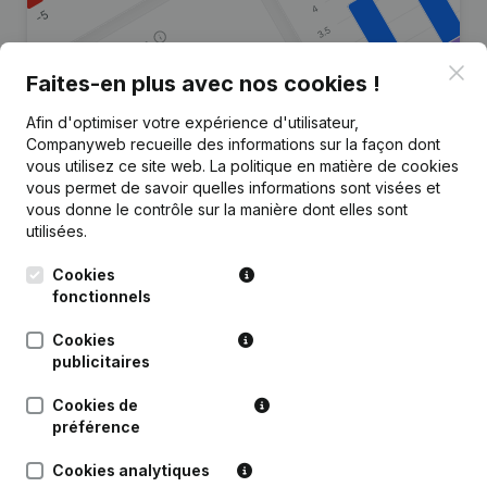
Clo
Faites-en plus avec nos cookies !
Afin d'optimiser votre expérience d'utilisateur,
Vous recherchez plus
Companyweb recueille des informations sur la façon dont
d’informations sur cette entreprise
vous utilisez ce site web.
La politique en matière de cookies
?
vous permet de savoir quelles informations sont visées et
vous donne le contrôle sur la manière dont elles sont
utilisées.
Consulter la santé en un coup d'oeil
Choisissez des informations rapides ou des détails
Cookies
granulaires
fonctionnels
Recevez des mises à jour sur les développements
Cookies
importants
publicitaires
Essayer gratuitement
Découvrir plus
Cookies de
préférence
Essai gratuit de 7 jours, aucune carte de crédit requise.
Cookies analytiques