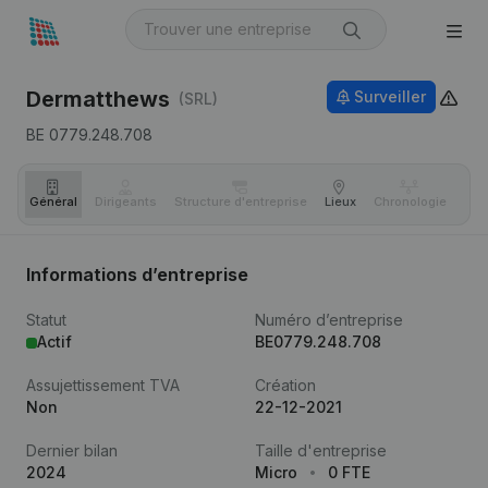
Dermatthews
Surveiller
(SRL)
BE 0779.248.708
Général
Dirigeants
Structure d'entreprise
Lieux
Chronologie
Com
Informations d’entreprise
Statut
Numéro d’entreprise
Actif
BE0779.248.708
Assujettissement TVA
Création
Non
22-12-2021
Dernier bilan
Taille d'entreprise
2024
Micro
0 FTE