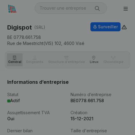
Digispot
Surveiller
(SRL)
BE 0778.661.758
Rue de Maestricht(VIS) 102,
4600
Visé
Général
Dirigeants
Structure d'entreprise
Lieux
Chronologie
Com
Informations d’entreprise
Statut
Numéro d’entreprise
Actif
BE0778.661.758
Assujettissement TVA
Création
Oui
15-12-2021
Dernier bilan
Taille d'entreprise