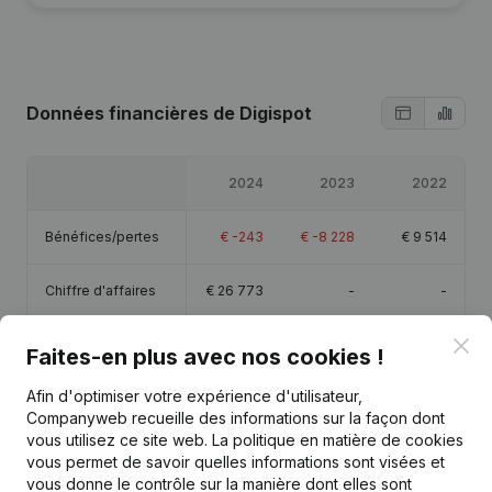
Données financières
de Digispot
2024
2023
2022
Bénéfices/pertes
€
-243
€
-8 228
€
9 514
Chiffre d'affaires
€
26 773
-
-
Clo
Capitaux propres
€
6 043
€
6 286
€
14 514
Faites-en plus avec nos cookies !
Afin d'optimiser votre expérience d'utilisateur,
Marge brute
€
11 851
€
39 705
€
20 779
Companyweb recueille des informations sur la façon dont
vous utilisez ce site web.
La politique en matière de cookies
Personnel
1
vous permet de savoir quelles informations sont visées et
vous donne le contrôle sur la manière dont elles sont