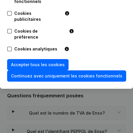
fonctionnels
Cookies
Publications
de Enso
publicitaires
Cookies de
préférence
Date
Publication
Cookies analytiques
Rubrique Constitution (Nouvelle
17-12-2021
Personne Morale, Ouverture
Succursale, etc...)
(NL)
Accepter tous les cookies
Continuez avec uniquement les cookies fonctionnels
Questions fréquemment posées
Quel est le numéro de TVA de Enso?
Quel est l'identifiant PEPPOL de Enso?