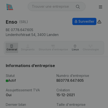
Enso
Surveiller
(SRL)
BE 0778.647.605
Lindenhofstraat 54,
3400
Landen
Général
Dirigeants
Structure d'entreprise
Lieux
Chronologie
Com
Informations d’entreprise
Statut
Numéro d’entreprise
Actif
BE0778.647.605
Assujettissement TVA
Création
Oui
15-12-2021
Dernier bilan
Taille d'entreprise