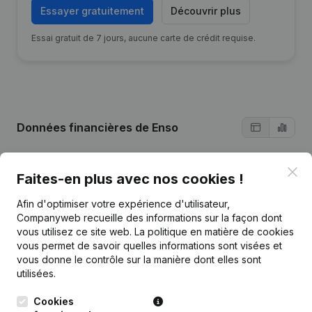
Essayer gratuitement
Découvrir plus
Essai gratuit de 7 jours, aucune carte de crédit requise.
Données financières
de Enso
Clo
2024
2023
2022
Faites-en plus avec nos cookies !
Afin d'optimiser votre expérience d'utilisateur,
Bénéfices/pertes
€
-5 351
€
15 558
€
32 373
Companyweb recueille des informations sur la façon dont
vous utilisez ce site web.
La politique en matière de cookies
Capitaux propres
€
45 580
€
50 931
€
35 373
vous permet de savoir quelles informations sont visées et
vous donne le contrôle sur la manière dont elles sont
utilisées.
Marge brute
€
-3 151
€
21 569
€
42 255
Cookies