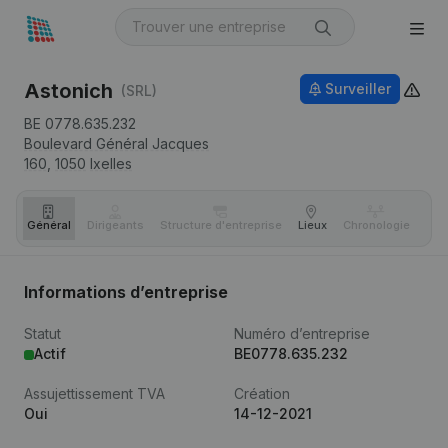
Astonich
Surveiller
(SRL)
BE 0778.635.232
Boulevard Général Jacques
160,
1050
Ixelles
Général
Dirigeants
Structure d'entreprise
Lieux
Chronologie
Com
Informations d’entreprise
Statut
Numéro d’entreprise
Actif
BE0778.635.232
Assujettissement TVA
Création
Oui
14-12-2021