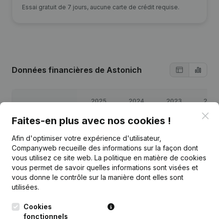
Essai gratuit de 7 jours, aucune carte de crédit requise.
Données financières
de Astonich
2025
2024
2023
2022
Clo
Faites-en plus avec nos cookies !
Bénéfices/pertes
€
21 454
€
26 611
€
7 106
€
9 297
Afin d'optimiser votre expérience d'utilisateur,
Companyweb recueille des informations sur la façon dont
Capitaux propres
€
2 759
€
1 305
€
44 693
€
37 587
vous utilisez ce site web.
La politique en matière de cookies
vous permet de savoir quelles informations sont visées et
Marge brute
€
28 615
€
33 080
€
7 999
€
10 403
vous donne le contrôle sur la manière dont elles sont
utilisées.
Cookies
fonctionnels