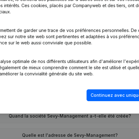
s intérêts. Ces cookies, placés par Companyweb et des tiers, ont d
iaux.
tion (Nouvelle Personne Morale, Ouverture Succursale, etc...)
(NL)
mettent de garder une trace de vos préférences personnelles. De 
ez sur notre site web sont pertinentes et adaptées à vos préférence
nce sur le web aussi conviviale que possible.
lyse optimale de nos différents utilisateurs afin d'améliorer l'expé
nt également de mieux comprendre comment le site est utilisé et quell
améliorer la convivialité générale du site web.
Quel est le numéro de TVA de Sevy-Management?
Continuez avec uniqu
Quel est l'identifiant PEPPOL de Sevy-Management?
Quand la société Sevy-Management a-t-elle été créée?
Quelle est l'adresse de Sevy-Management?