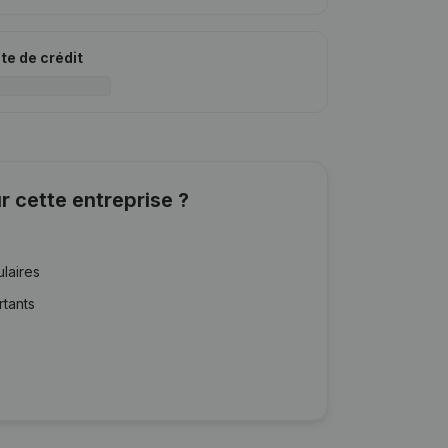
ite de crédit
r cette entreprise ?
ulaires
rtants