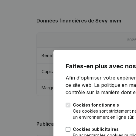
Données financières
de Sevy-mvm
202
Bénéfices/pertes
€
31 38
Faites-en plus avec nos
Capitaux propres
€
190 35
Afin d'optimiser votre expérie
ce site web.
La politique en ma
Marge brute
€
61 26
contrôle sur la manière dont ell
Cookies fonctionnels
Ces cookies sont strictement n
un environnement en ligne sûr.
Publications
de Sevy-mvm
Cookies publicitaires
En acceptant les cookies public