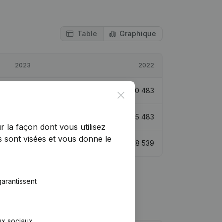
Table
Graphique
2023
2022
€
94 874
4,85%
€
90 483
Close
€
190 357
99,36%
€
95 483
r la façon dont vous utilisez
 sont visées et vous donne le
€
135 176
5,16%
€
128 539
arantissent
aux sociaux