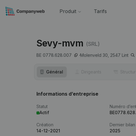
Produit
Tarifs
Sevy-mvm
(SRL)
BE 0778.628.007
Molenveld 30,
2547
Lint
Général
Dirigeants
Structu
Informations d’entreprise
Statut
Numéro d’ent
Actif
BE0778.628
Création
Dernier bilan
14-12-2021
2025