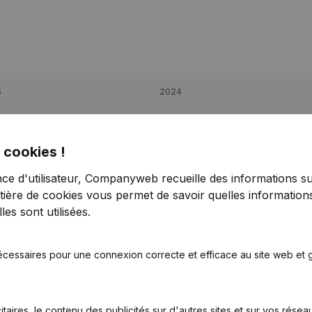
5
2024
6
-57,72%
€
74 229
-21,76%
 cookies !
7
-28,05%
€
264 587
38,99%
nce d'utilisateur, Companyweb recueille des informations su
tière de cookies
vous permet de savoir quelles informations
2
-44,24%
€
109 868
-18,72%
es sont utilisées.
écessaires pour une connexion correcte et efficace au site web et g
itaires, le contenu des publicités sur d'autres sites et sur vos rése