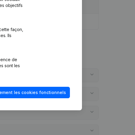
es objectifs
cette façon,
s. Ils
rience de
es sont les
ement les cookies fonctionnels