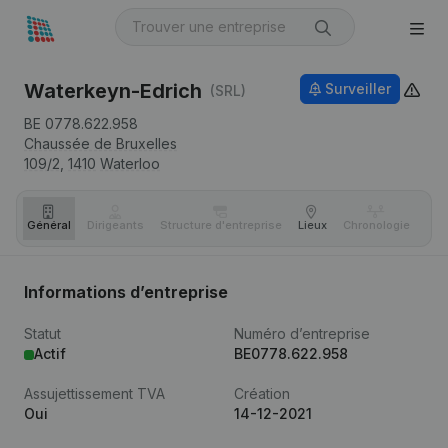
Waterkeyn-Edrich
Surveiller
(SRL)
BE 0778.622.958
Chaussée de Bruxelles
109/2,
1410
Waterloo
Général
Dirigeants
Structure d'entreprise
Lieux
Chronologie
Com
Informations d’entreprise
Statut
Numéro d’entreprise
Actif
BE0778.622.958
Assujettissement TVA
Création
Oui
14-12-2021