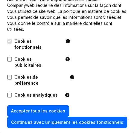
Companyweb recueille des informations sur la façon dont
vous utilisez ce site web.
La politique en matière de cookies
vous permet de savoir quelles informations sont visées et
Publications
de Waterkeyn-Edrich
vous donne le contrôle sur la manière dont elles sont
utilisées.
Date
Publication
Cookies
fonctionnels
02-05-2023
Demissions, Nominations
Cookies
publicitaires
04-04-2023
Demissions, Nominations
Cookies de
préférence
Statuts (Traduction, Coordination,
28-06-2022
Autres Modifications, …) -
Demissions, Nominations
Cookies analytiques
Rubrique Constitution (Nouvelle
Accepter tous les cookies
16-12-2021
Personne Morale, Ouverture
Succursale, etc...)
Continuez avec uniquement les cookies fonctionnels