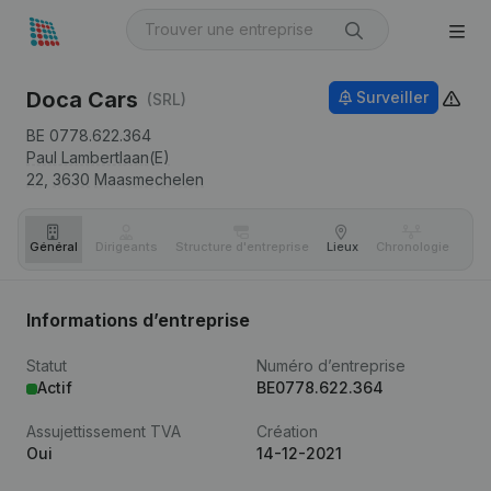
Doca Cars
Surveiller
(SRL)
BE 0778.622.364
Paul Lambertlaan(E)
22,
3630
Maasmechelen
Général
Dirigeants
Structure d'entreprise
Lieux
Chronologie
Com
Informations d’entreprise
Statut
Numéro d’entreprise
Actif
BE0778.622.364
Assujettissement TVA
Création
Oui
14-12-2021