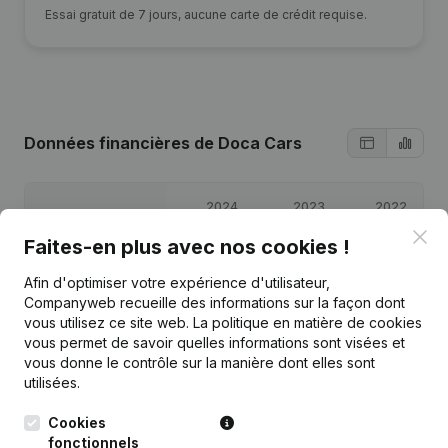
Essai gratuit de 7 jours, aucune carte de crédit requise.
Données financières
de Doca Cars
2024
2023
2022
Clo
Faites-en plus avec nos cookies !
Bénéfices/pertes
€
85 712
€
57 828
€
61 922
Afin d'optimiser votre expérience d'utilisateur,
Companyweb recueille des informations sur la façon dont
Capitaux propres
€
255 461
€
169 750
€
111 922
vous utilisez ce site web.
La politique en matière de cookies
vous permet de savoir quelles informations sont visées et
Marge brute
€
140 515
€
104 480
€
96 342
vous donne le contrôle sur la manière dont elles sont
utilisées.
Cookies
fonctionnels