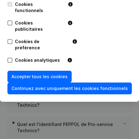
Publications
de Pro-service Technics
Cookies
fonctionnels
Date
Publication
Cookies
publicitaires
Rubrique Constitution (Nouvelle
16-12-2021
Personne Morale, Ouverture
Cookies de
Succursale, etc...)
(NL)
préférence
Cookies analytiques
Accepter tous les cookies
Questions fréquemment posées
Continuez avec uniquement les cookies fonctionnels
Quel est le numéro de TVA de Pro-service
Technics?
Quel est l'identifiant PEPPOL de Pro-service
Technics?