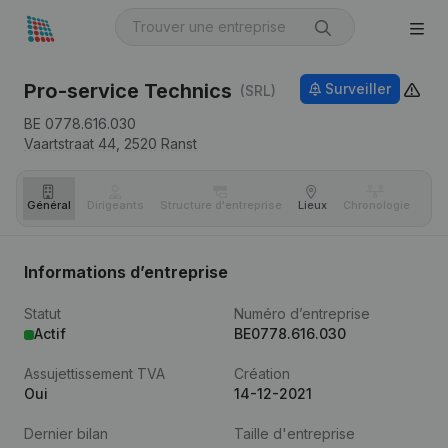
Pro-service Technics
Surveiller
(SRL)
BE 0778.616.030
Vaartstraat 44,
2520
Ranst
Général
Dirigeants
Structure d'entreprise
Lieux
Chronologie
Com
Informations d’entreprise
Statut
Numéro d’entreprise
Actif
BE0778.616.030
Assujettissement TVA
Création
Oui
14-12-2021
Dernier bilan
Taille d'entreprise