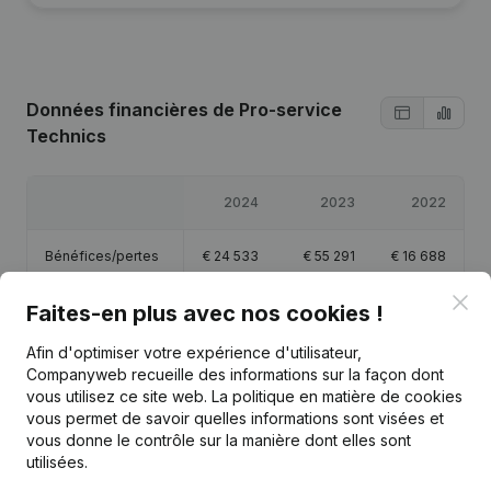
Données financières
de Pro-service
Technics
2024
2023
2022
Bénéfices/pertes
€
24 533
€
55 291
€
16 688
Clo
Faites-en plus avec nos cookies !
Capitaux propres
€
98 012
€
73 479
€
18 188
Afin d'optimiser votre expérience d'utilisateur,
Marge brute
€
63 275
€
100 099
€
60 276
Companyweb recueille des informations sur la façon dont
vous utilisez ce site web.
La politique en matière de cookies
vous permet de savoir quelles informations sont visées et
vous donne le contrôle sur la manière dont elles sont
utilisées.