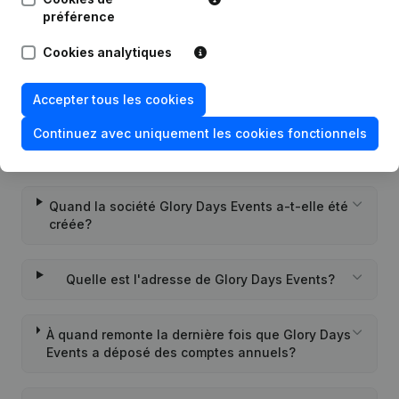
Questions fréquemment posées
préférence
Cookies analytiques
Quel est le numéro de TVA de Glory Days
Events?
Accepter tous les cookies
Continuez avec uniquement les cookies fonctionnels
Quel est l'identifiant PEPPOL de Glory Days
Events?
Quand la société Glory Days Events a-t-elle été
créée?
Quelle est l'adresse de Glory Days Events?
À quand remonte la dernière fois que Glory Days
Events a déposé des comptes annuels?