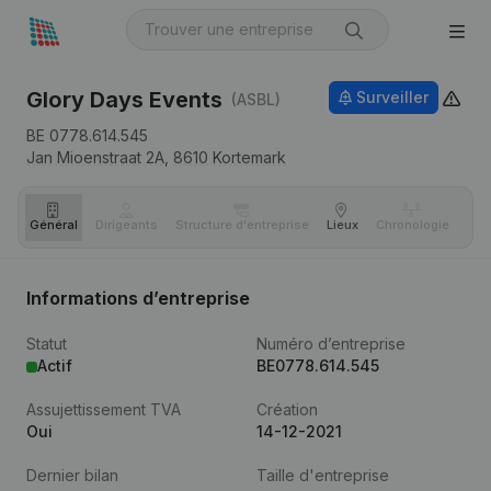
Glory Days Events
Surveiller
(ASBL)
BE 0778.614.545
Jan Mioenstraat 2A,
8610
Kortemark
Général
Dirigeants
Structure d'entreprise
Lieux
Chronologie
Com
Informations d’entreprise
Statut
Numéro d’entreprise
Actif
BE0778.614.545
Assujettissement TVA
Création
Oui
14-12-2021
Dernier bilan
Taille d'entreprise