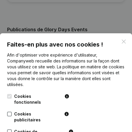
Publications
de Glory Days Events
Clo
Faites-en plus avec nos cookies !
Date
Publication
Afin d'optimiser votre expérience d'utilisateur,
Companyweb recueille des informations sur la façon dont
27-03-2024
Siège Social
(NL)
vous utilisez ce site web.
La politique en matière de cookies
vous permet de savoir quelles informations sont visées et
01-04-2022
Demissions - Nominations
(NL)
vous donne le contrôle sur la manière dont elles sont
utilisées.
Rubrique Constitution (Nouvelle
16-12-2021
Personne Morale, Ouverture
Cookies
Succursale, etc...)
(NL)
fonctionnels
Cookies
publicitaires
Cookies de