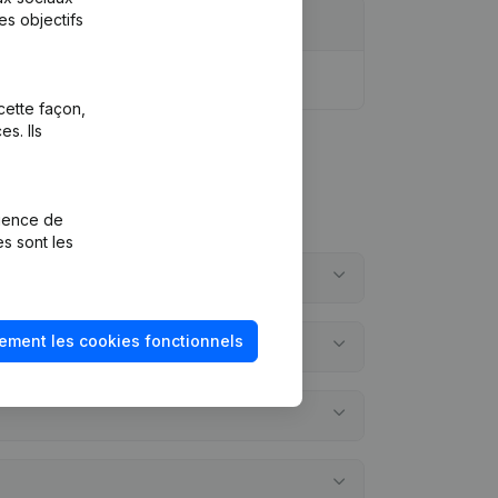
es objectifs
cette façon,
s. Ils
rience de
es sont les
ement les cookies fonctionnels