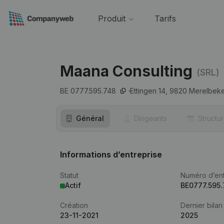
Produit
Tarifs
Maana Consulting
(SRL)
BE 0777.595.748
Ettingen 14,
9820
Merelbeke
Général
Dirigeants
Structu
Informations d’entreprise
Statut
Numéro d’ent
Actif
BE0777.595
Création
Dernier bilan
23-11-2021
2025