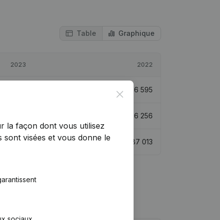
Table
Graphique
2023
2022
€
62 757
10,89%
€
56 595
Close
€
118 180
110,08%
€
56 256
r la façon dont vous utilisez
 sont visées et vous donne le
€
96 112
10,46%
€
87 013
arantissent
aux sociaux