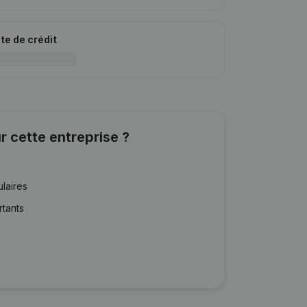
ite de crédit
r cette entreprise ?
ulaires
rtants