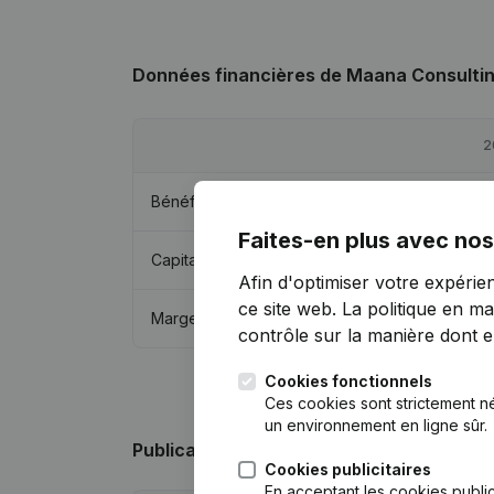
Données financières
de Maana Consulti
2
Bénéfices/pertes
€
91 
Faites-en plus avec nos
Capitaux propres
€
118
Afin d'optimiser votre expérie
ce site web.
La politique en ma
Marge brute
€
125 
contrôle sur la manière dont ell
Cookies fonctionnels
Ces cookies sont strictement n
un environnement en ligne sûr.
Publications
de Maana Consulting
Cookies publicitaires
En acceptant les cookies public