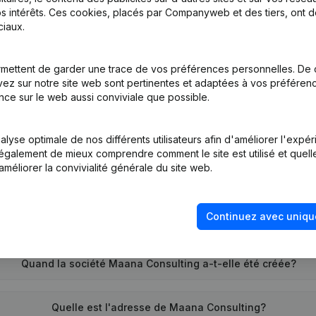
s intérêts. Ces cookies, placés par Companyweb et des tiers, ont d
iaux.
tion (Nouvelle Personne Morale, Ouverture Succursale, etc...)
(NL)
mettent de garder une trace de vos préférences personnelles. De 
ez sur notre site web sont pertinentes et adaptées à vos préférence
nce sur le web aussi conviviale que possible.
lyse optimale de nos différents utilisateurs afin d'améliorer l'expé
nt également de mieux comprendre comment le site est utilisé et quell
améliorer la convivialité générale du site web.
Quel est le numéro de TVA de Maana Consulting?
Continuez avec uniqu
Quel est l'identifiant PEPPOL de Maana Consulting?
Quand la société Maana Consulting a-t-elle été créée?
Quelle est l'adresse de Maana Consulting?