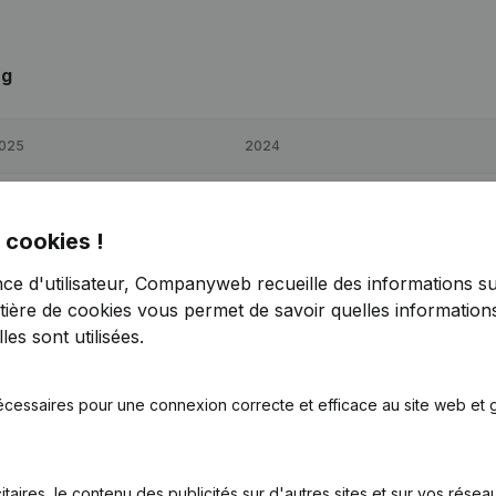
ng
025
2024
402
11%
€
82 342
31,21%
 cookies !
 180
0%
€
118 180
0%
nce d'utilisateur, Companyweb recueille des informations su
tière de cookies
vous permet de savoir quelles informations
088
9,13%
€
114 621
19,26%
es sont utilisées.
écessaires pour une connexion correcte et efficace au site web et g
itaires, le contenu des publicités sur d'autres sites et sur vos rése