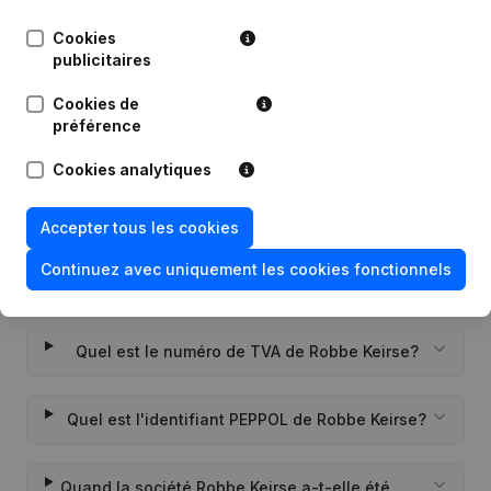
Publications
de Robbe Keirse
Cookies
publicitaires
Date
Publication
Cookies de
Rubrique Constitution (Nouvelle
préférence
24-11-2021
Personne Morale, Ouverture
Succursale, etc...)
(NL)
Cookies analytiques
Accepter tous les cookies
Continuez avec uniquement les cookies fonctionnels
Questions fréquemment posées
Quel est le numéro de TVA de Robbe Keirse?
Quel est l'identifiant PEPPOL de Robbe Keirse?
Quand la société Robbe Keirse a-t-elle été