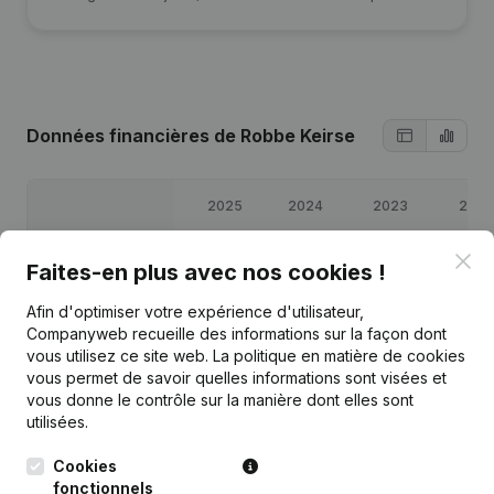
Données financières
de Robbe Keirse
2025
2024
2023
2022
Clo
Bénéfices/pertes
€
13 234
€
2 782
€
1 807
€
-12 445
Faites-en plus avec nos cookies !
Afin d'optimiser votre expérience d'utilisateur,
Capitaux propres
€
10 379
€
-2 856
€
-5 638
€
-7 445
Companyweb recueille des informations sur la façon dont
vous utilisez ce site web.
La politique en matière de cookies
Marge brute
€
46 313
€
34 217
€
33 447
€
8 140
vous permet de savoir quelles informations sont visées et
vous donne le contrôle sur la manière dont elles sont
utilisées.
Cookies
fonctionnels