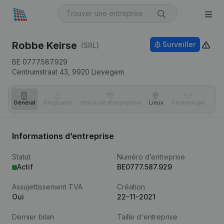
Robbe Keirse
Surveiller
(SRL)
BE 0777.587.929
Centrumstraat 43,
9920
Lievegem
Général
Dirigeants
Structure d'entreprise
Lieux
Chronologie
Com
Informations d’entreprise
Statut
Numéro d’entreprise
Actif
BE0777.587.929
Assujettissement TVA
Création
Oui
22-11-2021
Dernier bilan
Taille d'entreprise