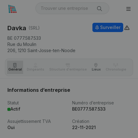
Davka
Surveiller
(SRL)
BE 0777.587.533
Rue du Moulin
206,
1210
Saint-Josse-ten-Noode
Général
Dirigeants
Structure d'entreprise
Lieux
Chronologie
Com
Informations d’entreprise
Statut
Numéro d’entreprise
Actif
BE0777.587.533
Assujettissement TVA
Création
Oui
22-11-2021