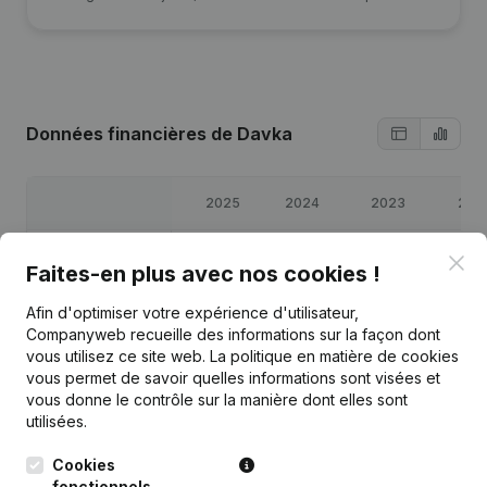
Données financières
de Davka
2025
2024
2023
202
Bénéfices/pertes
€
39 011
€
41 754
€
-2 373
€
-20 22
Clo
Faites-en plus avec nos cookies !
Capitaux propres
€
61 165
€
22 154
€
-19 599
€
-17 22
Afin d'optimiser votre expérience d'utilisateur,
Companyweb recueille des informations sur la façon dont
vous utilisez ce site web.
La politique en matière de cookies
Marge brute
€
56 544
€
51 464
€
1 023
€
-17 82
vous permet de savoir quelles informations sont visées et
vous donne le contrôle sur la manière dont elles sont
utilisées.
Cookies
fonctionnels