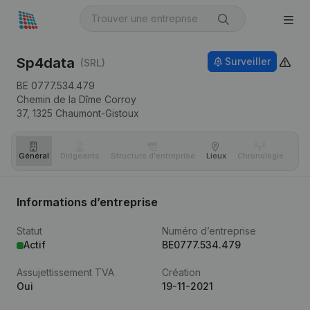
Sp4data
Surveiller
(SRL)
BE 0777.534.479
Chemin de la Dîme Corroy
37,
1325
Chaumont-Gistoux
Général
Dirigeants
Structure d'entreprise
Lieux
Chronologie
Com
Informations d’entreprise
Statut
Numéro d’entreprise
Actif
BE0777.534.479
Assujettissement TVA
Création
Oui
19-11-2021