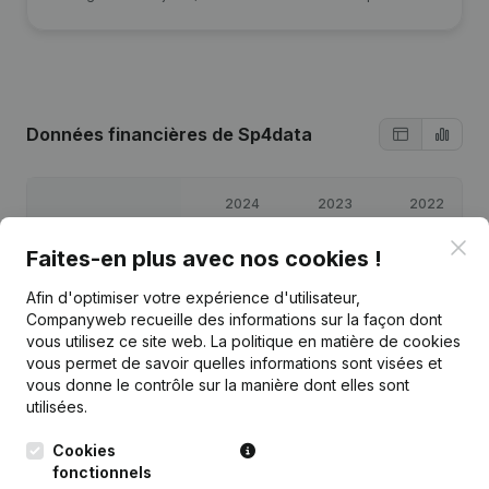
Données financières
de Sp4data
2024
2023
2022
Clo
Faites-en plus avec nos cookies !
Bénéfices/pertes
€
50 811
€
60 452
€
82 406
Afin d'optimiser votre expérience d'utilisateur,
Capitaux propres
€
196 168
€
145 358
€
84 906
Companyweb recueille des informations sur la façon dont
vous utilisez ce site web.
La politique en matière de cookies
vous permet de savoir quelles informations sont visées et
Marge brute
€
99 530
€
89 890
€
93 622
vous donne le contrôle sur la manière dont elles sont
utilisées.
Cookies
fonctionnels