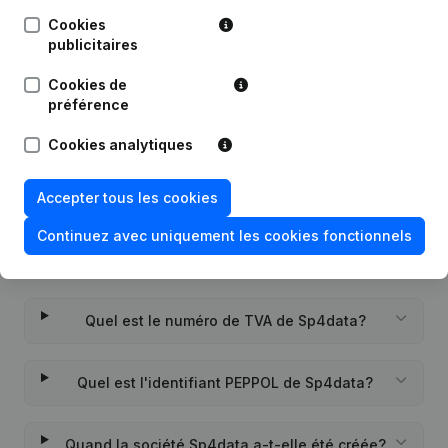
Publications
de Sp4data
Cookies
publicitaires
Date
Publication
Cookies de
préférence
Rubrique Constitution (Nouvelle
23-11-2021
Personne Morale, Ouverture
Cookies analytiques
Succursale, etc...)
Accepter tous les cookies
Continuez avec uniquement les cookies fonctionnels
Questions fréquemment posées
Quel est le numéro de TVA de Sp4data?
Quel est l'identifiant PEPPOL de Sp4data?
Quand la société Sp4data a-t-elle été créée?