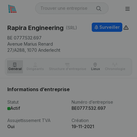
Rapira Engineering
Surveiller
(SRL)
BE 0777.532.697
Avenue Marius Renard
27/A288,
1070
Anderlecht
Général
Dirigeants
Structure d'entreprise
Lieux
Chronologie
Com
Informations d’entreprise
Statut
Numéro d’entreprise
Actif
BE0777.532.697
Assujettissement TVA
Création
Oui
19-11-2021