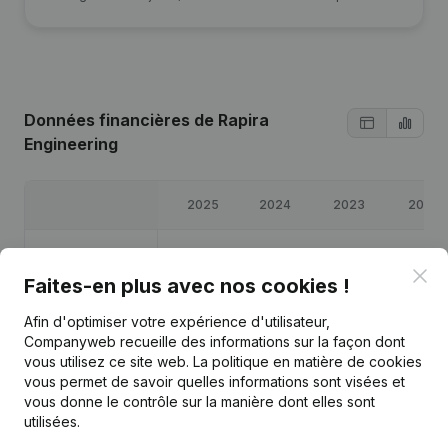
Données financières
de Rapira
Engineering
2025
2024
2023
2022
Bénéfices/pertes
€
-1 384
€
-2 355
€
-2 737
€
17 746
Clo
Faites-en plus avec nos cookies !
Capitaux propres
€
14 270
€
15 654
€
18 009
€
20 746
Afin d'optimiser votre expérience d'utilisateur,
Companyweb recueille des informations sur la façon dont
Marge brute
€
-1 256
€
6 438
€
-2 614
€
25 286
vous utilisez ce site web.
La politique en matière de cookies
vous permet de savoir quelles informations sont visées et
vous donne le contrôle sur la manière dont elles sont
utilisées.