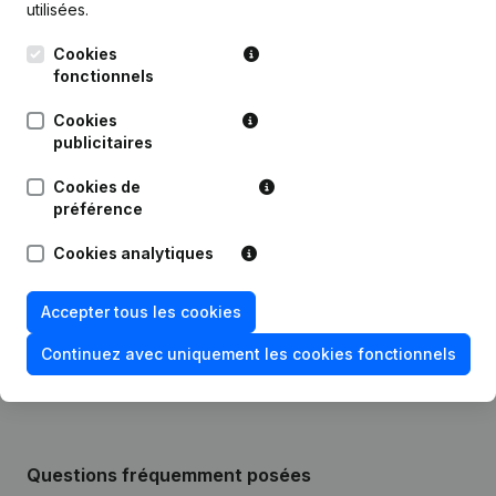
utilisées.
Publications
de C-Forward
Cookies
fonctionnels
Date
Publication
Cookies
publicitaires
07-07-2025
Siège Social
(NL)
Cookies de
30-07-2024
Siège Social
(NL)
préférence
Cookies analytiques
01-03-2023
Siège Social
(NL)
Rubrique Constitution (Nouvelle
Accepter tous les cookies
18-11-2021
Personne Morale, Ouverture
Succursale, etc...)
(NL)
Continuez avec uniquement les cookies fonctionnels
Questions fréquemment posées