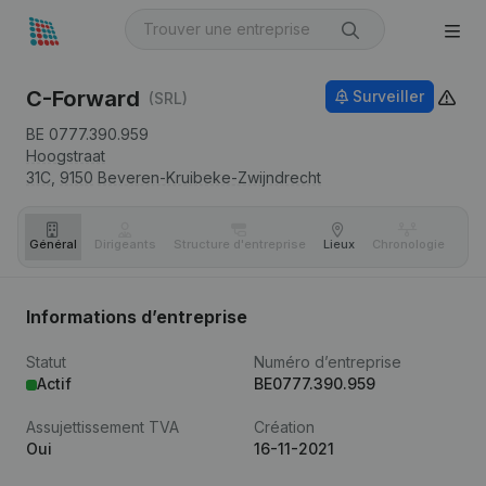
C-Forward
Surveiller
(SRL)
BE 0777.390.959
Hoogstraat
31C,
9150
Beveren-Kruibeke-Zwijndrecht
Général
Dirigeants
Structure d'entreprise
Lieux
Chronologie
Com
Informations d’entreprise
Statut
Numéro d’entreprise
Actif
BE0777.390.959
Assujettissement TVA
Création
Oui
16-11-2021