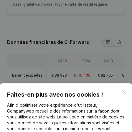
Essai gratuit de 7 jours, aucune carte de crédit requise.
Données financières
de C-Forward
2025
2024
2023
20
Bénéfices/pertes
€
88 928
€
-18 438
€
82 765
€
86 
Capitaux propres
€
94 618
€
69 691
€
88 129
€
105 
Clo
Faites-en plus avec nos cookies !
Marge brute
€
120 389
€
-12 632
€
111 788
€
112 
Afin d'optimiser votre expérience d'utilisateur,
Companyweb recueille des informations sur la façon dont
vous utilisez ce site web.
La politique en matière de cookies
vous permet de savoir quelles informations sont visées et
vous donne le contrôle sur la manière dont elles sont