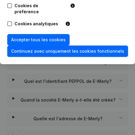
22-11-2021
Personne Morale, Ouverture
Cookies de
Succursale, etc...)
(NL)
préférence
Cookies analytiques
Accepter tous les cookies
Questions fréquemment posées
Continuez avec uniquement les cookies fonctionnels
Quel est le numéro de TVA de E-Merly?
Quel est l'identifiant PEPPOL de E-Merly?
Quand la société E-Merly a-t-elle été créée?
Quelle est l'adresse de E-Merly?