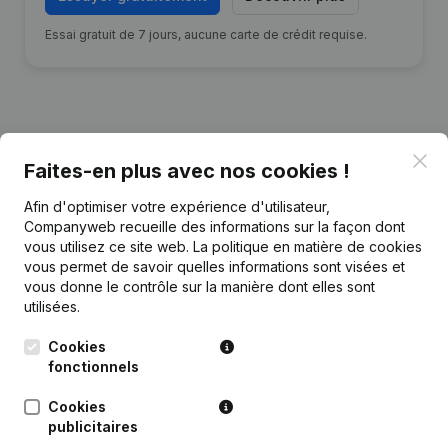
Essai gratuit de 7 jours, aucune carte de crédit requise.
Clo
Publications
de E-Merly
Faites-en plus avec nos cookies !
Afin d'optimiser votre expérience d'utilisateur,
Date
Publication
Companyweb recueille des informations sur la façon dont
vous utilisez ce site web.
La politique en matière de cookies
vous permet de savoir quelles informations sont visées et
Rubrique Fin (Cessation, Annulation
vous donne le contrôle sur la manière dont elles sont
Cessation, Nullite, Concordat,
29-06-2026
Reorganisation Judiciaire, etc... -
utilisées.
Demissions - Nominations
(NL)
Cookies
fonctionnels
Rubrique Fin (Cessation, Annulation
29-06-2026
Cessation, Nullite, Concordat,
Reorganisation Judiciaire, etc...
(NL)
Cookies
publicitaires
Rubrique Constitution (Nouvelle