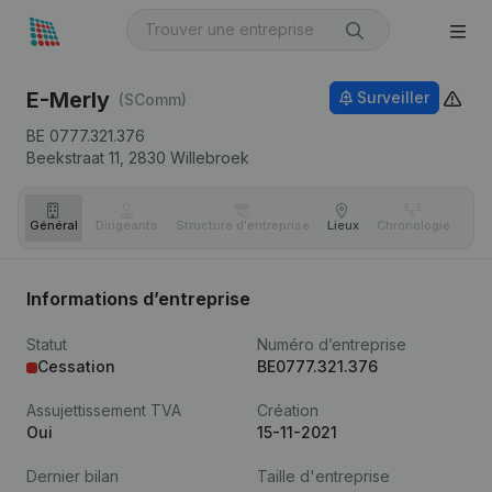
E-Merly
Surveiller
(SComm)
BE 0777.321.376
Beekstraat 11,
2830
Willebroek
Général
Dirigeants
Structure d'entreprise
Lieux
Chronologie
Com
Informations d’entreprise
Statut
Numéro d’entreprise
Cessation
BE0777.321.376
Assujettissement TVA
Création
Oui
15-11-2021
Dernier bilan
Taille d'entreprise