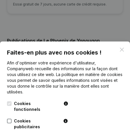
Essai gratuit de 7 jours, aucune carte de crédit requise.
Publications
de Le Phoenix de Yopougon
Clo
Faites-en plus avec nos cookies !
Date
Publication
Afin d'optimiser votre expérience d'utilisateur,
Companyweb recueille des informations sur la façon dont
09-01-2026
Siège Social
vous utilisez ce site web.
La politique en matière de cookies
vous permet de savoir quelles informations sont visées et
vous donne le contrôle sur la manière dont elles sont
15-10-2024
Demissions, Nominations
utilisées.
Rubrique Constitution (Nouvelle
Cookies
17-11-2021
Personne Morale, Ouverture
fonctionnels
Succursale, etc...)
Cookies
publicitaires