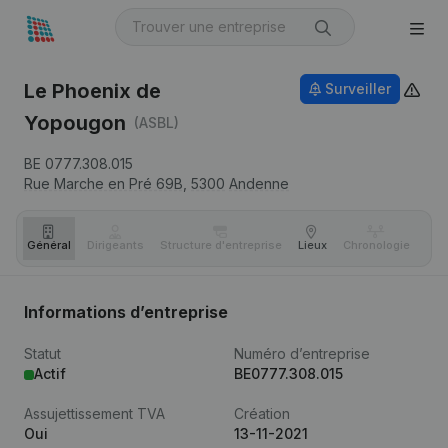
Le Phoenix de
Surveiller
Yopougon
(ASBL)
BE 0777.308.015
Rue Marche en Pré 69B,
5300
Andenne
Général
Dirigeants
Structure d'entreprise
Lieux
Chronologie
Com
Informations d’entreprise
Statut
Numéro d’entreprise
Actif
BE0777.308.015
Assujettissement TVA
Création
Oui
13-11-2021