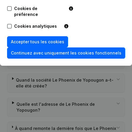
Cookies de
Questions fréquemment posées
préférence
Cookies analytiques
Quel est le numéro de TVA de Le Phoenix de
Yopougon?
Accepter tous les cookies
Continuez avec uniquement les cookies fonctionnels
Quel est l'identifiant PEPPOL de Le Phoenix de
Yopougon?
Quand la société Le Phoenix de Yopougon a-t-
elle été créée?
Quelle est l'adresse de Le Phoenix de
Yopougon?
À quand remonte la dernière fois que Le Phoenix