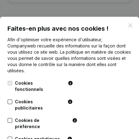
Clo
Faites-en plus avec nos cookies !
Publications
de Mycoachlommel
Afin d'optimiser votre expérience d'utilisateur,
Companyweb recueille des informations sur la façon dont
Date
Publication
vous utilisez ce site web.
La politique en matière de cookies
vous permet de savoir quelles informations sont visées et
vous donne le contrôle sur la manière dont elles sont
Rubrique Constitution (Nouvelle
08-11-2021
Personne Morale, Ouverture
utilisées.
Succursale, etc...)
(NL)
Cookies
fonctionnels
Cookies
publicitaires
Questions fréquemment posées
Cookies de
préférence
Quel est le numéro de TVA de Mycoachlommel?
Cookies analytiques