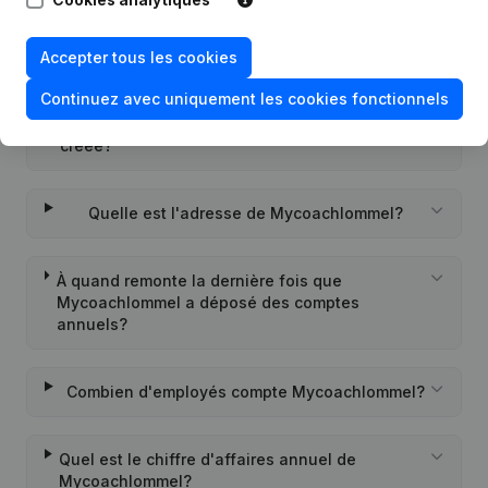
Quel est l'identifiant PEPPOL de
Mycoachlommel?
Accepter tous les cookies
Continuez avec uniquement les cookies fonctionnels
Quand la société Mycoachlommel a-t-elle été
créée?
Quelle est l'adresse de Mycoachlommel?
À quand remonte la dernière fois que
Mycoachlommel a déposé des comptes
annuels?
Combien d'employés compte Mycoachlommel?
Quel est le chiffre d'affaires annuel de
Mycoachlommel?