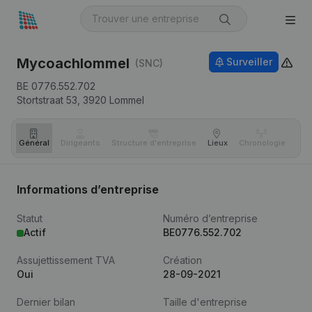
Mycoachlommel
Surveiller
(SNC)
BE 0776.552.702
Stortstraat 53,
3920
Lommel
Général
Dirigeants
Structure d'entreprise
Lieux
Chronologie
Com
Informations d’entreprise
Statut
Numéro d’entreprise
Actif
BE0776.552.702
Assujettissement TVA
Création
Oui
28-09-2021
Dernier bilan
Taille d'entreprise