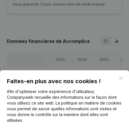
Essai gratuit de 7 jours, aucune carte de crédit requise.
Données financières
de Accomplice
2025
2024
2023
202
Bénéfices/pertes
€
16 225
€
31 642
€
38 428
€
14 59
Clo
Faites-en plus avec nos cookies !
Capitaux propres
€
101 886
€
85 661
€
54 020
€
15 59
Afin d'optimiser votre expérience d'utilisateur,
Companyweb recueille des informations sur la façon dont
Marge brute
€
28 445
€
46 857
€
54 948
€
20 53
vous utilisez ce site web.
La politique en matière de cookies
vous permet de savoir quelles informations sont visées et
vous donne le contrôle sur la manière dont elles sont
utilisées.