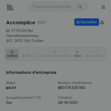
Accomplice
Surveiller
(SRL)
BE 0776.525.184
Hasseltsesteenweg
462,
3800
Sint-Truiden
Général
Dirigeants
Structure d'entreprise
Lieux
Chronologie
Com
Informations d’entreprise
Statut
Numéro d’entreprise
Actif
BE0776.525.184
Assujettissement TVA
Création
Oui
26-10-2021