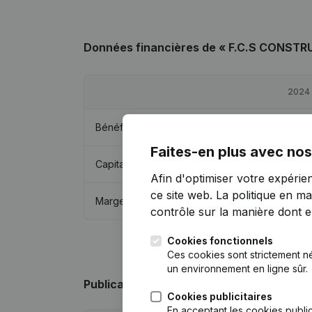
Données financières
de « F.C.S CONSTR
2024
Bénéfices/pertes
€
-24 015
Faites-en plus avec nos
Capitaux propres
€
163 324
Afin d'optimiser votre expérie
ce site web.
La politique en ma
Marge brute
€
3 555
contrôle sur la manière dont ell
Cookies fonctionnels
Ces cookies sont strictement n
un environnement en ligne sûr.
Publications
de « F.C.S CONSTRUCTION 
Cookies publicitaires
En acceptant les cookies public