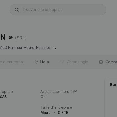
N »
(SRL)
6120
Ham-sur-Heure-Nalinnes
re d'entreprise
Lieux
Chronologie
Compt
Bar
reprise
Assujettissement TVA
.085
Oui
Taille d'entreprise
Micro
0 FTE