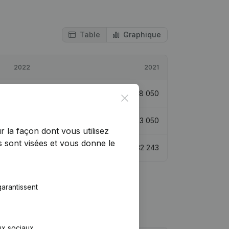
Table
Graphique
2022
2021
€
112 939
525,7%
€
18 050
Close
€
135 989
489,97%
€
23 050
r la façon dont vous utilisez
 sont visées et vous donne le
€
165 068
411,95%
€
32 243
arantissent
aux sociaux