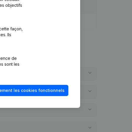
es objectifs
cette façon,
s. Ils
rience de
es sont les
ement les cookies fonctionnels