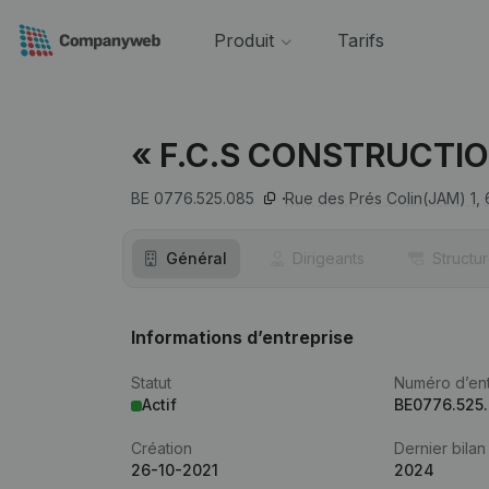
Produit
Tarifs
« F.C.S CONSTRUCTIO
BE 0776.525.085
Rue des Prés Colin(JAM) 1,
Général
Dirigeants
Structu
Informations d’entreprise
Statut
Numéro d’ent
Actif
BE0776.525
Création
Dernier bilan
26-10-2021
2024