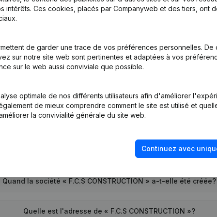
s intérêts. Ces cookies, placés par Companyweb et des tiers, ont d
iaux.
tion (Nouvelle Personne Morale, Ouverture Succursale, etc...)
mettent de garder une trace de vos préférences personnelles. De 
ez sur notre site web sont pertinentes et adaptées à vos préférence
nce sur le web aussi conviviale que possible.
lyse optimale de nos différents utilisateurs afin d'améliorer l'expé
nt également de mieux comprendre comment le site est utilisé et quell
améliorer la convivialité générale du site web.
Quel est le numéro de TVA de « F.C.S CONSTRUCTION »?
Continuez avec uniqu
Quel est l'identifiant PEPPOL de « F.C.S CONSTRUCTION »?
Quand la société « F.C.S CONSTRUCTION » a-t-elle été créée?
Quelle est l'adresse de « F.C.S CONSTRUCTION »?