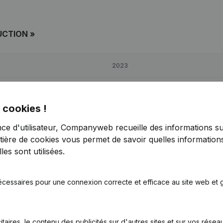
UCTION »
2023
-146,77%
€
51 350
-54,53%
 cookies !
-12,82%
€
187 340
37,76%
nce d'utilisateur, Companyweb recueille des informations su
tière de cookies
vous permet de savoir quelles informations
-96,34%
€
97 055
-41,2%
es sont utilisées.
écessaires pour une connexion correcte et efficace au site web et g
»
itaires, le contenu des publicités sur d'autres sites et sur vos rése