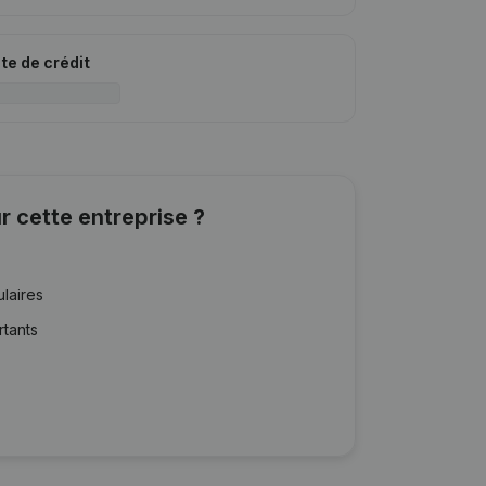
ite de crédit
r cette entreprise ?
ulaires
rtants