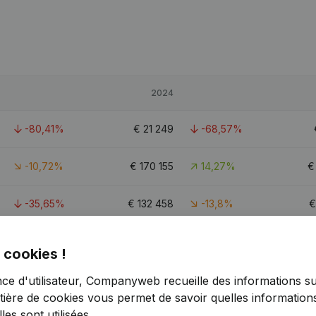
2024
-80,41%
€
21 249
-68,57%
-10,72%
€
170 155
14,27%
-35,65%
€
132 458
-13,8%
0,8
 cookies !
nce d'utilisateur, Companyweb recueille des informations su
tière de cookies
vous permet de savoir quelles informations
es sont utilisées.