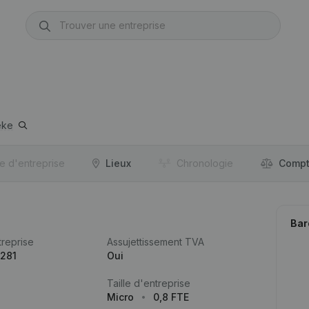
eke
re d'entreprise
Lieux
Chronologie
Compt
Bar
reprise
Assujettissement TVA
.281
Oui
Taille d'entreprise
Micro
0,8 FTE