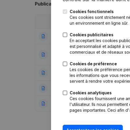
Publications
de Bowco
Cookies fonctionnels
Ces cookies sont strictement n
Date
Publication
un environnement en ligne sûr.
Cookies publicitaires
09-01-2026
Siège Social
(NL)
En acceptant les cookies public
est personnalisé et adapté à vo
Rubrique Fin (Ces
commerciaux et de réseaux soc
11-09-2023
Restructuration (F
Cookies de préférence
Les cookies de préférence per
13-06-2023
Rubrique Restructu
les informations que vous recev
servent à rendre votre expérie
11-08-2022
Siège Social - D
Cookies analytiques
Ces cookies fournissent une ana
22-10-2021
Rubrique Constitu
l'utilisateur. Ils nous permette
pages importantes. Ceci afin d'