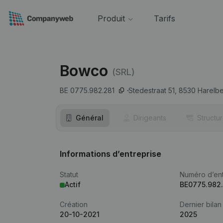
Produit
Tarifs
Bowco
(SRL)
BE 0775.982.281
Stedestraat 51,
8530
Harelb
Général
Dirigeants
Structu
Informations d’entreprise
Statut
Numéro d’ent
Actif
BE0775.982
Création
Dernier bilan
20-10-2021
2025