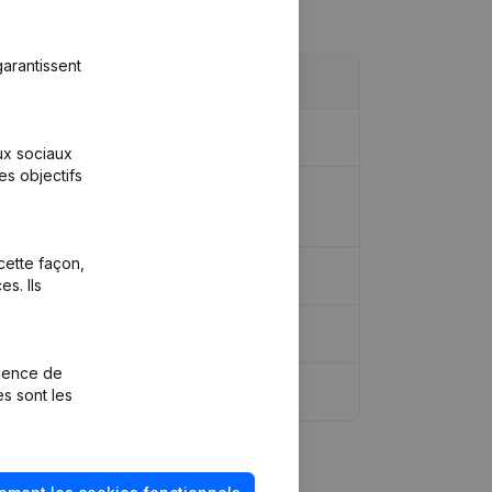
arantissent
aux sociaux
es objectifs
iaire, etc... - Rubrique
cette façon,
s. Ils
rience de
es sont les