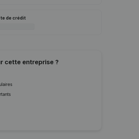
ite de crédit
r cette entreprise ?
ulaires
rtants