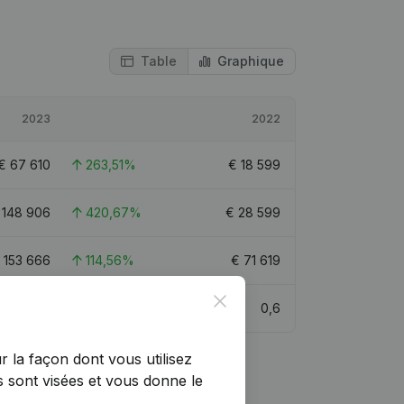
Table
Graphique
2023
2022
€
67 610
263,51%
€
18 599
€
148 906
420,67%
€
28 599
€
153 666
114,56%
€
71 619
Close
0,8
0,6
r la façon dont vous utilisez
 sont visées et vous donne le