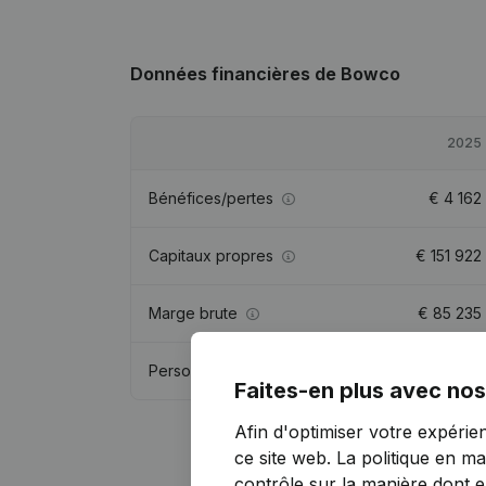
Données financières
de Bowco
2025
Bénéfices/pertes
€
4 162
Capitaux propres
€
151 922
Marge brute
€
85 235
Personnel
0,8
Faites-en plus avec nos
Afin d'optimiser votre expérie
ce site web.
La politique en ma
contrôle sur la manière dont ell