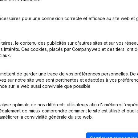
écessaires pour une connexion correcte et efficace au site web et g
itaires, le contenu des publicités sur d'autres sites et sur vos rése
s intérêts. Ces cookies, placés par Companyweb et des tiers, ont d
sation, Annulation Cessation, Nullite, Concordat, Reorganisation Judic
iaux.
usion, Scission, Transfert Patrimoine, etc...)
(NL)
mettent de garder une trace de vos préférences personnelles. De 
ration (Fusion, Scission, Transfert Patrimoine, etc...)
(NL)
ez sur notre site web sont pertinentes et adaptées à vos préférence
nce sur le web aussi conviviale que possible.
emissions - Nominations
(NL)
lyse optimale de nos différents utilisateurs afin d'améliorer l'expé
tion (Nouvelle Personne Morale, Ouverture Succursale, etc...)
(NL)
nt également de mieux comprendre comment le site est utilisé et quell
améliorer la convivialité générale du site web.