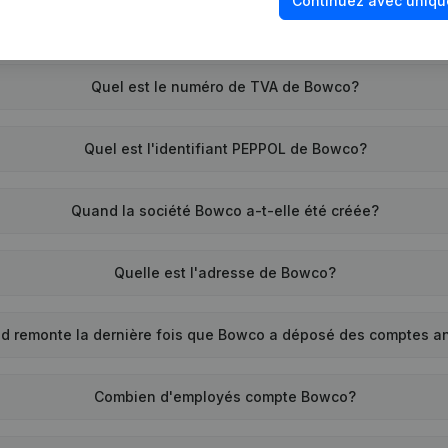
Continuez avec uniqu
Quel est le numéro de TVA de Bowco?
Quel est l'identifiant PEPPOL de Bowco?
Quand la société Bowco a-t-elle été créée?
Quelle est l'adresse de Bowco?
d remonte la dernière fois que Bowco a déposé des comptes a
Combien d'employés compte Bowco?