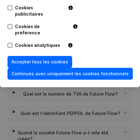
Cookies
publicitaires
Date
Publication
Cookies de
Rubrique Constitution (Nouvelle
préférence
22-10-2021
Personne Morale, Ouverture
Succursale, etc...)
(NL)
Cookies analytiques
Accepter tous les cookies
Continuez avec uniquement les cookies fonctionnels
Questions fréquemment posées
Quel est le numéro de TVA de Future Flow?
Quel est l'identifiant PEPPOL de Future Flow?
Quand la société Future Flow a-t-elle été
créée?