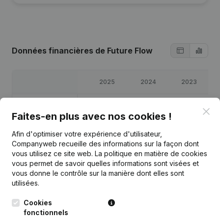
Données financières
de Future Flow
2025
2024
2023
Bénéfices/pertes
€
-21 512
€
-29 921
€
-40 979
€
-
Clo
Faites-en plus avec nos cookies !
Capitaux propres
€
-149 660
€
-128 148
€
-98 227
€
-
Afin d'optimiser votre expérience d'utilisateur,
Companyweb recueille des informations sur la façon dont
vous utilisez ce site web.
La politique en matière de cookies
Marge brute
€
-14 633
€
-22 422
€
-31 515
€
-
vous permet de savoir quelles informations sont visées et
vous donne le contrôle sur la manière dont elles sont
utilisées.
Cookies
Publications
de Future Flow
fonctionnels