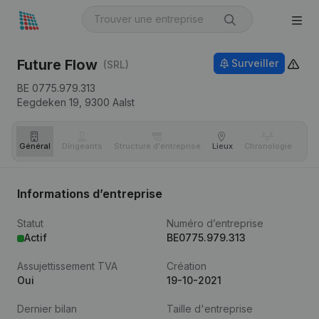
Future Flow
Surveiller
(SRL)
BE 0775.979.313
Eegdeken 19,
9300
Aalst
Général
Dirigeants
Structure d'entreprise
Lieux
Chronologie
Com
Informations d’entreprise
Statut
Numéro d’entreprise
Actif
BE0775.979.313
Assujettissement TVA
Création
Oui
19-10-2021
Dernier bilan
Taille d'entreprise