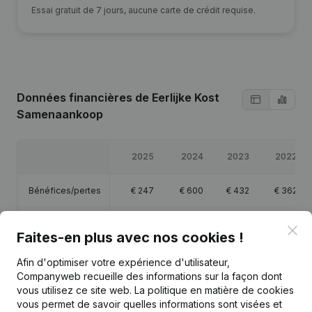
Essai gratuit de 7 jours, aucune carte de crédit requise.
Données financières
de Eerlijke Kost
Samenaankoop
2025
2024
2023
2022
Bénéfices/pertes
€
247
€
600
€
432
€
362
Chiffre d'affaires
€
22 833
€
13 817
€
1 644
€
3 000
Clo
Faites-en plus avec nos cookies !
Capitaux propres
€
1 640
€
1 394
€
793
€
362
Afin d'optimiser votre expérience d'utilisateur,
Companyweb recueille des informations sur la façon dont
vous utilisez ce site web.
La politique en matière de cookies
Marge brute
€
307
€
660
€
501
€
417
vous permet de savoir quelles informations sont visées et