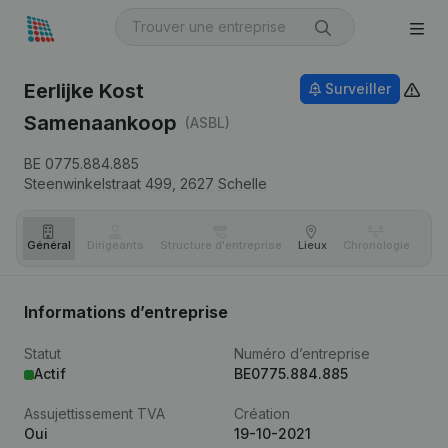
Eerlijke Kost
Surveiller
Samenaankoop
(ASBL)
BE 0775.884.885
Steenwinkelstraat 499,
2627
Schelle
Général
Dirigeants
Structure d'entreprise
Lieux
Chronologie
Com
Informations d’entreprise
Statut
Numéro d’entreprise
Actif
BE0775.884.885
Assujettissement TVA
Création
Oui
19-10-2021