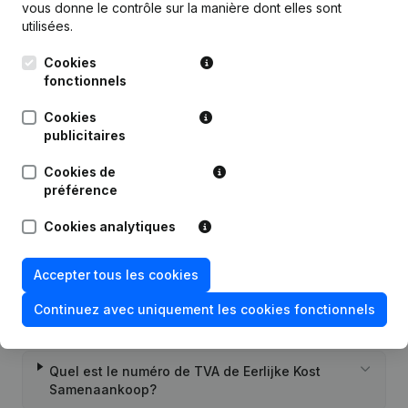
vous donne le contrôle sur la manière dont elles sont
utilisées.
Cookies
fonctionnels
Publications
de Eerlijke Kost Samenaankoop
Cookies
publicitaires
Date
Publication
Cookies de
Rubrique Constitution (Nouvelle
préférence
28-10-2021
Personne Morale, Ouverture
Succursale, etc...)
(NL)
Cookies analytiques
Accepter tous les cookies
Continuez avec uniquement les cookies fonctionnels
Questions fréquemment posées
Quel est le numéro de TVA de Eerlijke Kost
Samenaankoop?