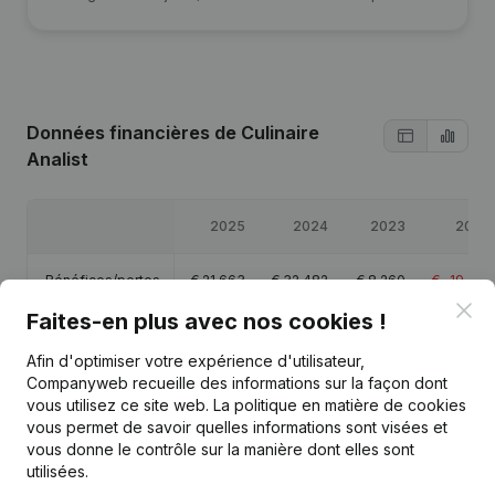
Données financières
de Culinaire
Analist
2025
2024
2023
2022
Bénéfices/pertes
€
21 663
€
32 482
€
8 260
€
-19 481
Clo
Faites-en plus avec nos cookies !
Capitaux propres
€
44 924
€
23 261
€
-9 221
€
-17 481
Afin d'optimiser votre expérience d'utilisateur,
Companyweb recueille des informations sur la façon dont
Marge brute
€
40 221
€
59 782
€
51 173
€
15 390
vous utilisez ce site web.
La politique en matière de cookies
vous permet de savoir quelles informations sont visées et
Personnel
0,3
0,4
vous donne le contrôle sur la manière dont elles sont
utilisées.