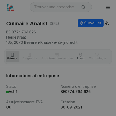
Culinaire Analist
Surveiller
(SRL)
BE 0774.794.626
Heidestraat
165,
2070
Beveren-Kruibeke-Zwijndrecht
Général
Dirigeants
Structure d'entreprise
Lieux
Chronologie
Com
Informations d’entreprise
Statut
Numéro d’entreprise
Actif
BE0774.794.626
Assujettissement TVA
Création
Oui
30-09-2021