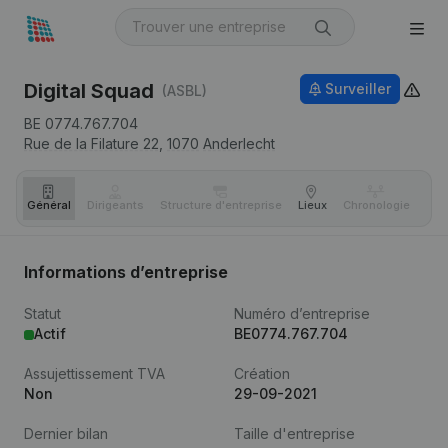
Digital Squad
Surveiller
(ASBL)
BE 0774.767.704
Rue de la Filature 22,
1070
Anderlecht
Général
Dirigeants
Structure d'entreprise
Lieux
Chronologie
Com
Informations d’entreprise
Statut
Numéro d’entreprise
Actif
BE0774.767.704
Assujettissement TVA
Création
Non
29-09-2021
Dernier bilan
Taille d'entreprise