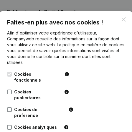
Publications
de Digital Squad
Clo
Faites-en plus avec nos cookies !
Date
Publication
Afin d'optimiser votre expérience d'utilisateur,
Companyweb recueille des informations sur la façon dont
28-12-2022
Demissions, Nominations
vous utilisez ce site web.
La politique en matière de cookies
vous permet de savoir quelles informations sont visées et
vous donne le contrôle sur la manière dont elles sont
Rubrique Constitution (Nouvelle
utilisées.
01-10-2021
Personne Morale, Ouverture
Succursale, etc...)
Cookies
fonctionnels
Cookies
publicitaires
Questions fréquemment posées
Cookies de
préférence
Quel est le numéro d'entreprise de Digital
Squad?
Cookies analytiques