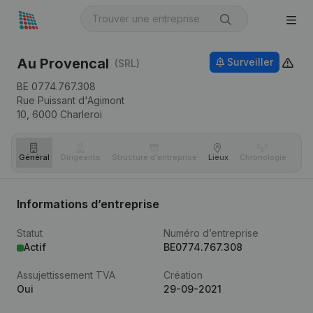
Au Provencal
Surveiller
(SRL)
BE 0774.767.308
Rue Puissant d'Agimont
10,
6000
Charleroi
Général
Dirigeants
Structure d'entreprise
Lieux
Chronologie
Com
Informations d’entreprise
Statut
Numéro d’entreprise
Actif
BE0774.767.308
Assujettissement TVA
Création
Oui
29-09-2021