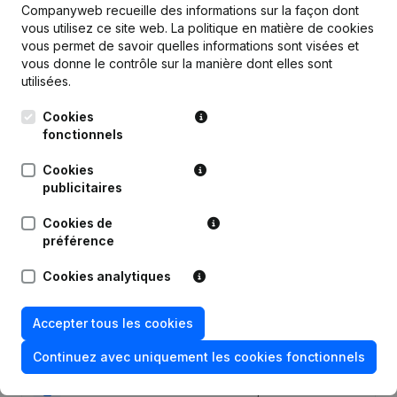
Personnel
1,4
1,1
1,5
Companyweb recueille des informations sur la façon dont
vous utilisez ce site web.
La politique en matière de cookies
vous permet de savoir quelles informations sont visées et
vous donne le contrôle sur la manière dont elles sont
utilisées.
Publications
de Au Provencal
Cookies
fonctionnels
Date
Publication
Cookies
publicitaires
Denomination - Rubrique
21-01-2022
Restructuration (Fusion, Scission,
Cookies de
Transfert Patrimoine, etc...)
préférence
Cookies analytiques
16-11-2021
Demissions, Nominations
Rubrique Restructuration (Fusion,
Accepter tous les cookies
22-10-2021
Scission, Transfert Patrimoine, etc...)
Continuez avec uniquement les cookies fonctionnels
Rubrique Constitution (Nouvelle
01-10-2021
Personne Morale, Ouverture