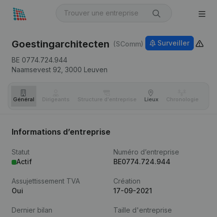
Goestingarchitecten
Surveiller
(SComm)
BE 0774.724.944
Naamsevest 92,
3000
Leuven
Général
Dirigeants
Structure d'entreprise
Lieux
Chronologie
Com
Informations d’entreprise
Statut
Numéro d’entreprise
Actif
BE0774.724.944
Assujettissement TVA
Création
Oui
17-09-2021
Dernier bilan
Taille d'entreprise