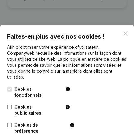
Clo
Faites-en plus avec nos cookies !
Publications
de Goestingarchitecten
Afin d'optimiser votre expérience d'utilisateur,
Companyweb recueille des informations sur la façon dont
Date
Publication
vous utilisez ce site web.
La politique en matière de cookies
vous permet de savoir quelles informations sont visées et
Rubrique Constitution (Nouvelle
vous donne le contrôle sur la manière dont elles sont
06-10-2021
Personne Morale, Ouverture
utilisées.
Succursale, etc...)
(NL)
Cookies
fonctionnels
Cookies
publicitaires
Questions fréquemment posées
Cookies de
préférence
Quel est le numéro de TVA de