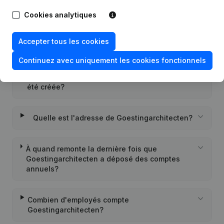
Goestingarchitecten?
Cookies analytiques
Quel est l'identifiant PEPPOL de
Accepter tous les cookies
Goestingarchitecten?
Continuez avec uniquement les cookies fonctionnels
Quand la société Goestingarchitecten a-t-elle
été créée?
Quelle est l'adresse de Goestingarchitecten?
À quand remonte la dernière fois que
Goestingarchitecten a déposé des comptes
annuels?
Combien d'employés compte
Goestingarchitecten?