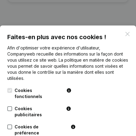
Publications
de IDUK
Clo
Faites-en plus avec nos cookies !
Afin d'optimiser votre expérience d'utilisateur,
Date
Publication
Companyweb recueille des informations sur la façon dont
vous utilisez ce site web.
La politique en matière de cookies
Rubrique Constitution (Nouvelle
vous permet de savoir quelles informations sont visées et
21-09-2021
Personne Morale, Ouverture
vous donne le contrôle sur la manière dont elles sont
Succursale, etc...)
utilisées.
Cookies
fonctionnels
Cookies
Questions fréquemment posées
publicitaires
Cookies de
Quel est le numéro d'entreprise de Ideinanga
préférence
Utusahidiye Kusoma?