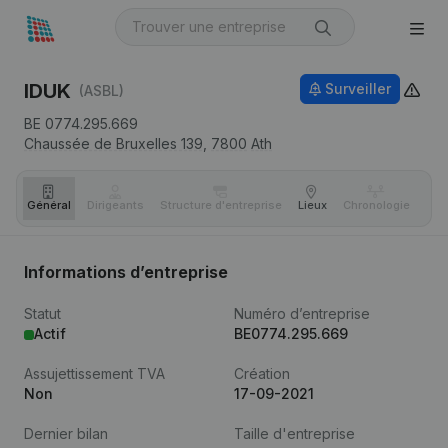
IDUK
Surveiller
(ASBL)
BE 0774.295.669
Chaussée de Bruxelles 139,
7800
Ath
Général
Dirigeants
Structure d'entreprise
Lieux
Chronologie
Com
Informations d’entreprise
Statut
Numéro d’entreprise
Actif
BE0774.295.669
Assujettissement TVA
Création
Non
17-09-2021
Dernier bilan
Taille d'entreprise