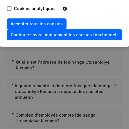
Cookies analytiques
Quel est l'identifiant PEPPOL de Ideinanga
Utusahidiye Kusoma?
Accepter tous les cookies
Continuez avec uniquement les cookies fonctionnels
Quand la société Ideinanga Utusahidiye
Kusoma a-t-elle été créée?
Quelle est l'adresse de Ideinanga Utusahidiye
Kusoma?
À quand remonte la dernière fois que Ideinanga
Utusahidiye Kusoma a déposé des comptes
annuels?
Combien d'employés compte Ideinanga
Utusahidiye Kusoma?