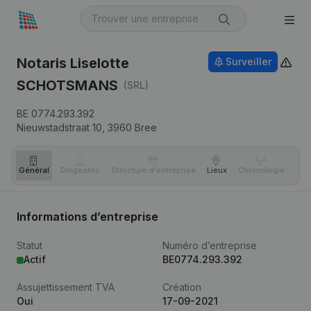
Notaris Liselotte
Surveiller
SCHOTSMANS
(SRL)
BE 0774.293.392
Nieuwstadstraat 10,
3960
Bree
Général
Dirigeants
Structure d'entreprise
Lieux
Chronologie
Com
Informations d’entreprise
Statut
Numéro d’entreprise
Actif
BE0774.293.392
Assujettissement TVA
Création
Oui
17-09-2021