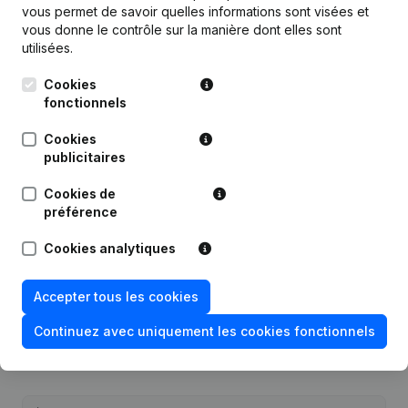
vous permet de savoir quelles informations sont visées et
vous donne le contrôle sur la manière dont elles sont
utilisées.
Publications
de Notaris Liselotte SCHOTSMANS
Cookies
fonctionnels
Date
Publication
Cookies
publicitaires
27-03-2024
Modification(s) Statuts
(NL)
Cookies de
préférence
Rubrique Constitution (Nouvelle
21-09-2021
Personne Morale, Ouverture
Cookies analytiques
Succursale, etc...)
(NL)
Accepter tous les cookies
Continuez avec uniquement les cookies fonctionnels
Questions fréquemment posées