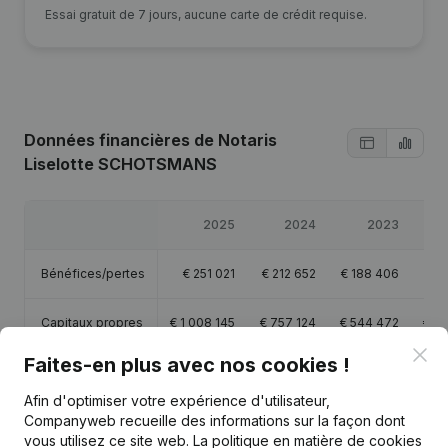
Essai gratuit de 7 jours, aucune carte de crédit requise.
Données financières
de Notaris
Liselotte SCHOTSMANS
2025
2024
2023
Bénéfices/pertes
€
251 021
€
212 652
€
188 406
€
3
Capitaux propres
€
1 008 145
€
757 124
€
544 472
€
35
Clo
Faites-en plus avec nos cookies !
Marge brute
€
810 567
€
713 727
€
691 440
€
99
Afin d'optimiser votre expérience d'utilisateur,
Companyweb recueille des informations sur la façon dont
Personnel
4,9
3,7
4,1
vous utilisez ce site web.
La politique en matière de cookies