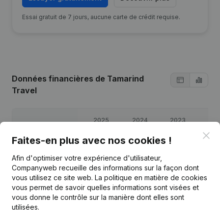
Essai gratuit de 7 jours, aucune carte de crédit requise.
Données financières
de Tamarind
Travel
2025
2024
2023
202
Clo
Faites-en plus avec nos cookies !
Bénéfices/pertes
€
26 762
€
25 724
€
30 990
€
12 0
Afin d'optimiser votre expérience d'utilisateur,
Companyweb recueille des informations sur la façon dont
Capitaux propres
€
90 563
€
103 801
€
78 077
€
47 08
vous utilisez ce site web.
La politique en matière de cookies
vous permet de savoir quelles informations sont visées et
Marge brute
€
50 323
€
62 921
€
69 621
€
34 93
vous donne le contrôle sur la manière dont elles sont
utilisées.