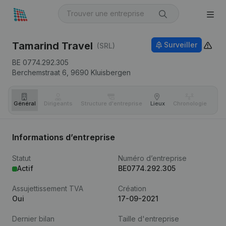
Tamarind Travel
Surveiller
(SRL)
BE 0774.292.305
Berchemstraat 6,
9690
Kluisbergen
Général
Dirigeants
Structure d'entreprise
Lieux
Chronologie
Com
Informations d’entreprise
Statut
Numéro d’entreprise
Actif
BE0774.292.305
Assujettissement TVA
Création
Oui
17-09-2021
Dernier bilan
Taille d'entreprise