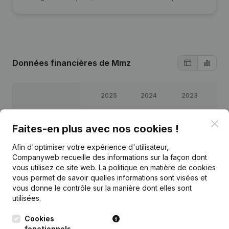
Données financières
de Mmz
2025
2024
2023
20
Bénéfices/pertes
€
39 288
€
-9 053
€
19 388
€
33 1
Clo
Faites-en plus avec nos cookies !
Capitaux propres
€
76 817
€
83 528
€
92 581
€
73 1
Afin d'optimiser votre expérience d'utilisateur,
Companyweb recueille des informations sur la façon dont
vous utilisez ce site web.
La politique en matière de cookies
Marge brute
€
202 348
€
134 513
€
157 362
€
81 3
vous permet de savoir quelles informations sont visées et
vous donne le contrôle sur la manière dont elles sont
Personnel
2,7
2,7
utilisées.
Cookies
fonctionnels