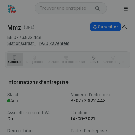
Mmz
Surveiller
(SRL)
BE 0773.822.448
Stationsstraat 1,
1930
Zaventem
Général
Dirigeants
Structure d'entreprise
Lieux
Chronologie
Com
Informations d’entreprise
Statut
Numéro d’entreprise
Actif
BE0773.822.448
Assujettissement TVA
Création
Oui
14-09-2021
Dernier bilan
Taille d'entreprise