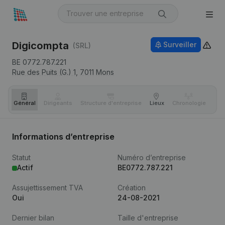
Digicompta
Surveiller
(SRL)
BE 0772.787.221
Rue des Puits (G.) 1,
7011
Mons
Général
Dirigeants
Structure d'entreprise
Lieux
Chronologie
Com
Informations d’entreprise
Statut
Numéro d’entreprise
Actif
BE0772.787.221
Assujettissement TVA
Création
Oui
24-08-2021
Dernier bilan
Taille d'entreprise