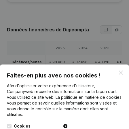
Données financières
de Digicompta
2025
2024
2023
20
Bénéfices/pertes
€
90 868
€
37 856
€
40 126
€
69 7
Clo
Faites-en plus avec nos cookies !
Capitaux propres
€
91 095
€
150 227
€
112 371
€
72 2
Afin d'optimiser votre expérience d'utilisateur,
Marge brute
€
128 274
€
75 172
€
80 992
€
122 3
Companyweb recueille des informations sur la façon dont
vous utilisez ce site web.
La politique en matière de cookies
vous permet de savoir quelles informations sont visées et
Personnel
0,3
0,5
vous donne le contrôle sur la manière dont elles sont
utilisées.
Cookies