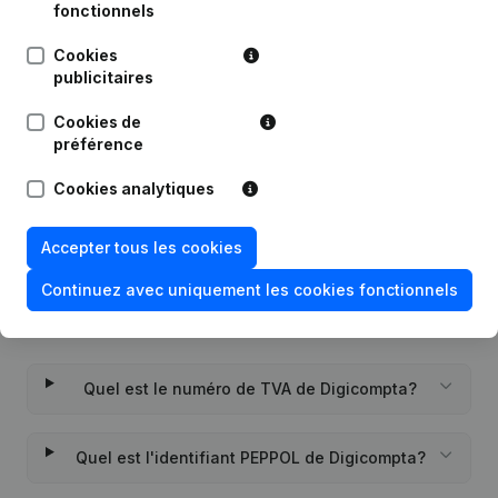
fonctionnels
Publications
de Digicompta
Cookies
publicitaires
Date
Publication
Cookies de
préférence
Rubrique Constitution (Nouvelle
26-08-2021
Personne Morale, Ouverture
Cookies analytiques
Succursale, etc...)
Accepter tous les cookies
Continuez avec uniquement les cookies fonctionnels
Questions fréquemment posées
Quel est le numéro de TVA de Digicompta?
Quel est l'identifiant PEPPOL de Digicompta?