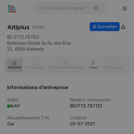
Altiplus
Surveiller
(ASBL)
BE 0772.787.122
Bellevaux-Route du Ru des Bras
23,
4960
Malmedy
Général
Dirigeants
Structure d'entreprise
Lieux
Chronologie
Com
Informations d’entreprise
Statut
Numéro d’entreprise
Actif
BE0772.787.122
Assujettissement TVA
Création
Oui
03-07-2021