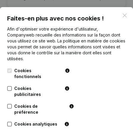
Clo
Faites-en plus avec nos cookies !
Afin d'optimiser votre expérience d'utilisateur,
Companyweb recueille des informations sur la façon dont
Publications
de Altiplus
vous utilisez ce site web.
La politique en matière de cookies
vous permet de savoir quelles informations sont visées et
vous donne le contrôle sur la manière dont elles sont
Date
Publication
utilisées.
Rubrique Constitution (Nouvelle
Cookies
31-08-2021
Personne Morale, Ouverture
fonctionnels
Succursale, etc...)
Cookies
publicitaires
Cookies de
préférence
Questions fréquemment posées
Cookies analytiques
Quel est le numéro de TVA de Altiplus?