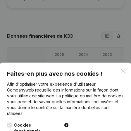
Données financières
de K33
2025
2024
2023
20
Bénéfices/pertes
€
7 946
€
73 697
€
81 965
€
68 9
Clo
Faites-en plus avec nos cookies !
Capitaux propres
€
35 791
€
262 845
€
190 006
€
108 
Afin d'optimiser votre expérience d'utilisateur,
Companyweb recueille des informations sur la façon dont
vous utilisez ce site web.
La politique en matière de cookies
Marge brute
€
23 717
€
99 125
€
106 683
€
89 7
vous permet de savoir quelles informations sont visées et
vous donne le contrôle sur la manière dont elles sont
utilisées.
Cookies
fonctionnels