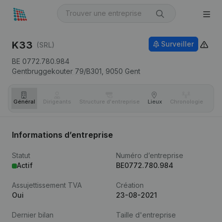
K33
Surveiller
(SRL)
BE 0772.780.984
Gentbruggekouter 79/B301,
9050
Gent
Général
Dirigeants
Structure d'entreprise
Lieux
Chronologie
Com
Informations d’entreprise
Statut
Numéro d’entreprise
Actif
BE0772.780.984
Assujettissement TVA
Création
Oui
23-08-2021
Dernier bilan
Taille d'entreprise