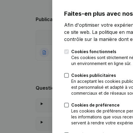
Faites-en plus avec nos
Publications
de E.M.C.L.
Afin d'optimiser votre expérie
ce site web.
La politique en ma
Date
Publication
contrôle sur la manière dont ell
Cookies fonctionnels
25-08-2021
Rubrique Constitu
Ces cookies sont strictement n
un environnement en ligne sûr.
Cookies publicitaires
En acceptant les cookies public
est personnalisé et adapté à vo
Questions fréquemment posées
commerciaux et de réseaux soc
Cookies de préférence
Les cookies de préférence per
les informations que vous recev
servent à rendre votre expérie