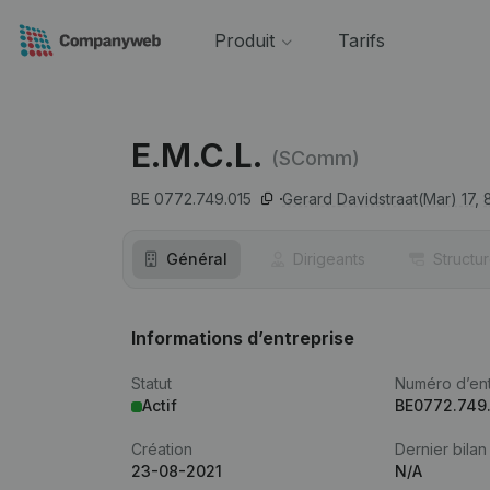
Produit
Tarifs
E.M.C.L.
(SComm)
BE 0772.749.015
Gerard Davidstraat(Mar) 17,
Général
Dirigeants
Structu
Informations d’entreprise
Statut
Numéro d’ent
Actif
BE0772.749
Création
Dernier bilan
23-08-2021
N/A