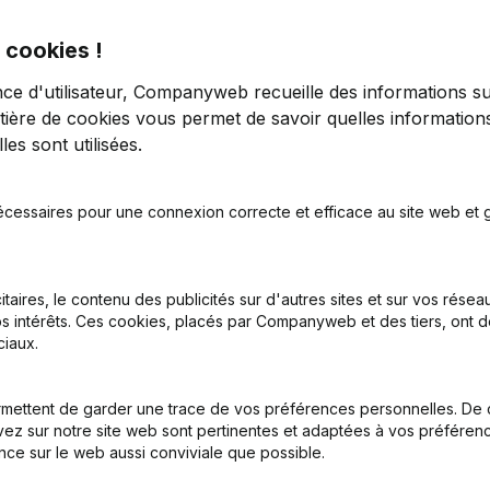
 cookies !
nce d'utilisateur, Companyweb recueille des informations su
tière de cookies
vous permet de savoir quelles informations
es sont utilisées.
tion (Nouvelle Personne Morale, Ouverture Succursale, etc...)
(NL)
écessaires pour une connexion correcte et efficace au site web et g
itaires, le contenu des publicités sur d'autres sites et sur vos rése
s intérêts. Ces cookies, placés par Companyweb et des tiers, ont d
iaux.
Quel est le numéro de TVA de E.M.C.L.?
mettent de garder une trace de vos préférences personnelles. De 
ez sur notre site web sont pertinentes et adaptées à vos préférence
nce sur le web aussi conviviale que possible.
Quel est l'identifiant PEPPOL de E.M.C.L.?