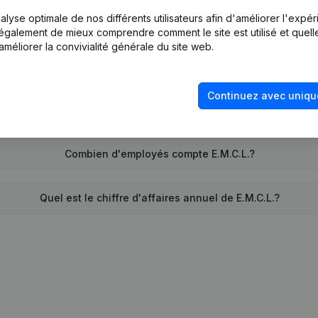
lyse optimale de nos différents utilisateurs afin d'améliorer l'expé
Quand la société E.M.C.L. a-t-elle été créée?
nt également de mieux comprendre comment le site est utilisé et quell
améliorer la convivialité générale du site web.
Quelle est l'adresse de E.M.C.L.?
Continuez avec uniqu
d remonte la dernière fois que E.M.C.L. a déposé des comptes 
Combien d'employés compte E.M.C.L.?
Quel est le chiffre d'affaires annuel de E.M.C.L.?