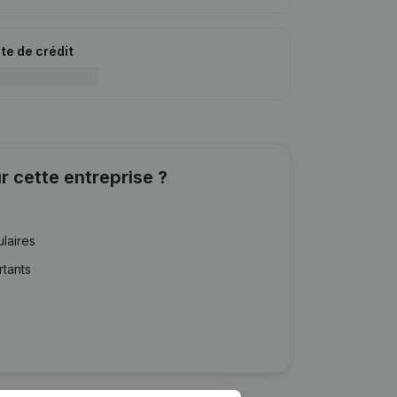
ite de crédit
r cette entreprise ?
ulaires
rtants