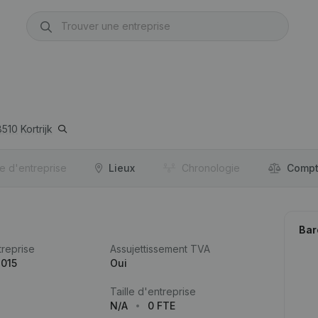
8510
Kortrijk
re d'entreprise
Lieux
Chronologie
Compt
Bar
reprise
Assujettissement TVA
.015
Oui
Taille d'entreprise
N/A
0 FTE