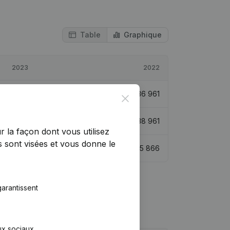
Table
Graphique
2023
2022
€
3 220
-91,29%
€
36 961
Close
€
42 180
8,26%
€
38 961
r la façon dont vous utilisez
 sont visées et vous donne le
€
12 173
-78,21%
€
55 866
arantissent
aux sociaux