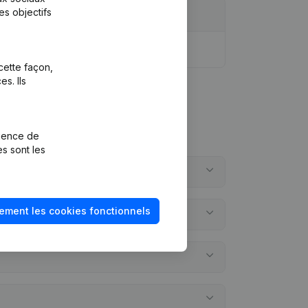
es objectifs
cette façon,
s. Ils
rience de
es sont les
ement les cookies fonctionnels