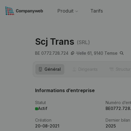
Produit
Tarifs
Scj Trans
(SRL)
BE 0772.728.724
Velle 61,
9140
Temse
Général
Dirigeants
Structu
Informations d’entreprise
Statut
Numéro d’ent
Actif
BE0772.728
Création
Dernier bilan
20-08-2021
2025