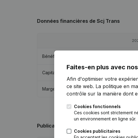
Données financières
de Scj Trans
20
Bénéfices/pertes
€
11 1
Faites-en plus avec nos
Capitaux propres
€
62 8
Afin d'optimiser votre expérie
ce site web.
La politique en ma
Marge brute
€
15 3
contrôle sur la manière dont ell
Cookies fonctionnels
Ces cookies sont strictement n
un environnement en ligne sûr.
Publications
de Scj Trans
Cookies publicitaires
En acceptant les cookies public