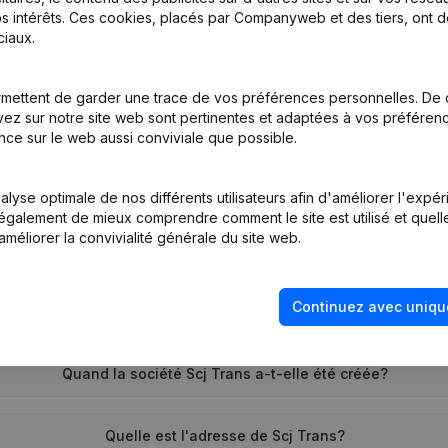
s intérêts. Ces cookies, placés par Companyweb et des tiers, ont d
iaux.
tion (Nouvelle Personne Morale, Ouverture Succursale, etc...)
(NL)
mettent de garder une trace de vos préférences personnelles. De 
ez sur notre site web sont pertinentes et adaptées à vos préférence
nce sur le web aussi conviviale que possible.
lyse optimale de nos différents utilisateurs afin d'améliorer l'expé
nt également de mieux comprendre comment le site est utilisé et quell
améliorer la convivialité générale du site web.
Quel est le numéro de TVA de Scj Trans?
Continuez avec uniqu
Quel est l'identifiant PEPPOL de Scj Trans?
Quand la société Scj Trans a-t-elle été créée?
Quelle est l'adresse de Scj Trans?