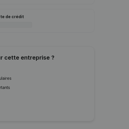
ite de crédit
r cette entreprise ?
ulaires
rtants