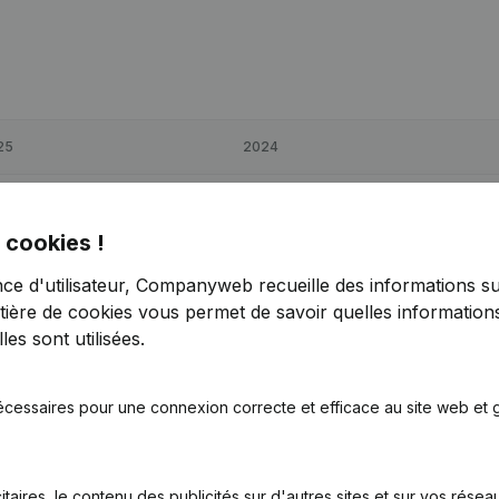
25
2024
65
17,23%
€
9 523
195,79%
 cookies !
68
21,59%
€
51 704
22,58%
nce d'utilisateur, Companyweb recueille des informations su
tière de cookies
vous permet de savoir quelles informations
33
6,46%
€
14 403
18,31%
es sont utilisées.
écessaires pour une connexion correcte et efficace au site web et g
itaires, le contenu des publicités sur d'autres sites et sur vos rése